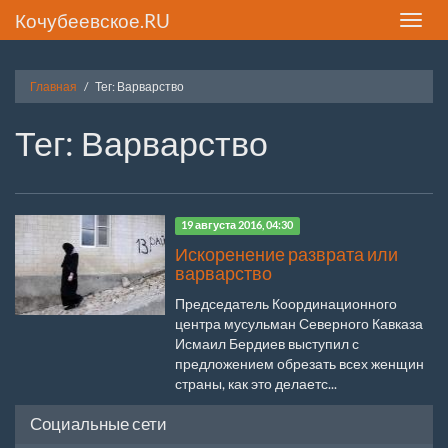
Кочубеевское.RU
Toggle
naviga
Главная
Тег: Варварство
Тег: Варварство
19 августа 2016, 04:30
Искоренение разврата или
варварство
Председатель Координационного
центра мусульман Северного Кавказа
Исмаил Бердиев выступил с
предложением обрезать всех женщин
страны, как это делаетс...
Социальные сети