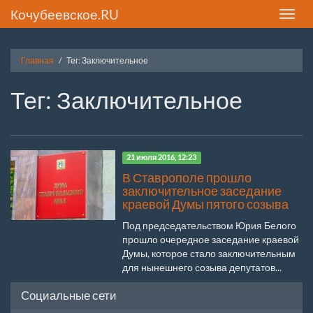
Кочубеевское.RU
Toggle
naviga
Главная
Тег: Заключительное
Тег: Заключительное
21 июля 2016, 12:23
В Ставрополе прошло
заключительное заседание
краевой Думы пятого созыва
Под председательством Юрия Белого
прошло очередное заседание краевой
Думы, которое стало заключительным
для нынешнего созыва депутатов...
Социальные сети