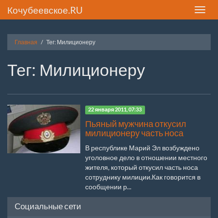
Кочубеевское.RU
Toggle
naviga
Главная
Тег: Милиционеру
Тег: Милиционеру
22 января 2011, 07:33
Пьяный мужчина откусил
милиционеру часть носа
В республике Марий Эл возбуждено
уголовное дело в отношении местного
жителя, который откусил часть носа
сотруднику милиции.Как говорится в
сообщении р...
Социальные сети