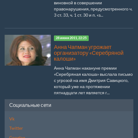
виновной в совершении
правонарушения, предусмотренного ч.
3 ст. 33, ч. 1 ст. 30 и п. «з...
28 июня 2011, 22:25
Анна Чапман угрожает
организатору «Серебряной
калоши»
Анна Чапман накануне премии
«Серебряная калоша» выслала письмо
с угрозой на имя Дмитрия Савицкого,
который уже на протяжении
пятнадцати лет является г...
Социальные сети
Vk
Twitter
Google+