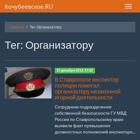
Кочубеевское.RU
Toggle
naviga
Главная
Тег: Организатору
Тег: Организатору
17 декабря 2013, 17:32
В Ставрополе инспектор
полиции помогал
организатору незаконной
игорной деятельности
Сотрудники подразделения
собственной безопасности ГУ МВД
России по Ставропольскому краю
выявили факт превышения
должностных полномочий инспекторо...