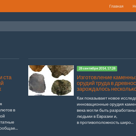
Главная
Н
28 сентября 2014, 17:28
и ста
Изготовление каменны
ий
орудий труда в древнос
х
зарождалось несколько
Как показывает новое исслед
я
инновационные орудия каме
лютов в
века могли быть разработаны
кой
людьми в Евразии и,
татные
в противоположность широ...
ообщае...