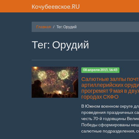
Кочубеевское.RU
Главная
Тег: Орудий
Тег: Орудий
08 апреля 2015, 16:45
Салютные залпы почт
артиллерийских оруд
прогремят 9 мая в дву
городах СКФО
В Южном военном округе дл
проведения праздничных са
честь 70-й годовщины Вели
Победы сформированы неш
салютные подразделения, с