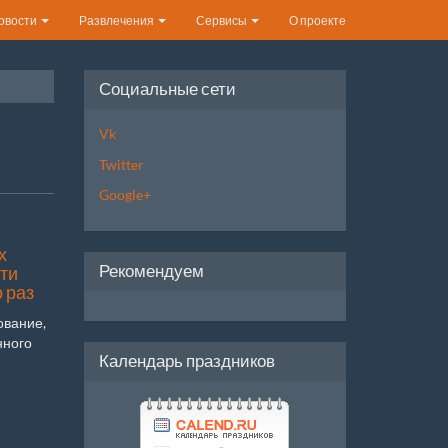
овости
Развлечения
Сервисы
О проекте
Социальные сети
Vk
Twitter
Google+
х
Рекомендуем
ти
 раз
ование,
нного
Календарь праздников