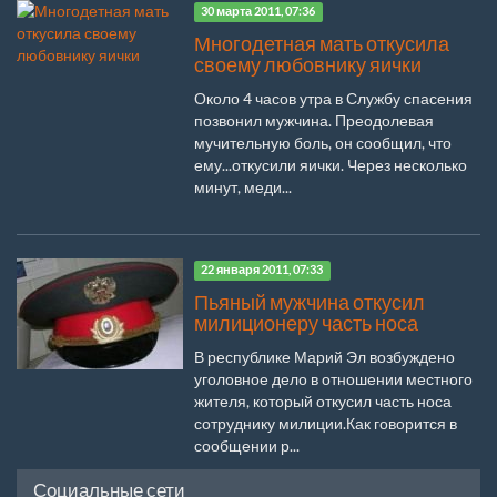
30 марта 2011, 07:36
Многодетная мать откусила
своему любовнику яички
Около 4 часов утра в Службу спасения
позвонил мужчина. Преодолевая
мучительную боль, он сообщил, что
ему...откусили яички. Через несколько
минут, меди...
22 января 2011, 07:33
Пьяный мужчина откусил
милиционеру часть носа
В республике Марий Эл возбуждено
уголовное дело в отношении местного
жителя, который откусил часть носа
сотруднику милиции.Как говорится в
сообщении р...
Социальные сети