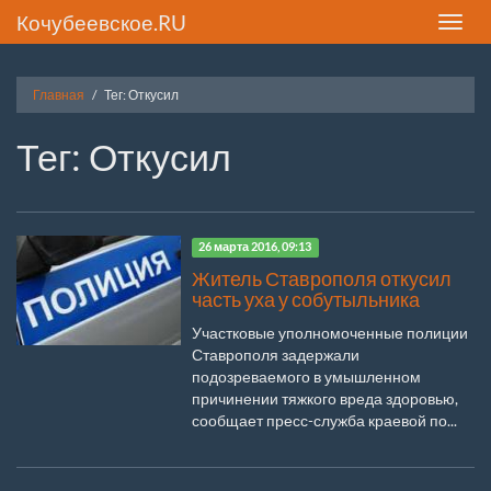
Кочубеевское.RU
Toggle
naviga
Главная
Тег: Откусил
Тег: Откусил
26 марта 2016, 09:13
Житель Ставрополя откусил
часть уха у собутыльника
Участковые уполномоченные полиции
Ставрополя задержали
подозреваемого в умышленном
причинении тяжкого вреда здоровью,
сообщает пресс-служба краевой по...