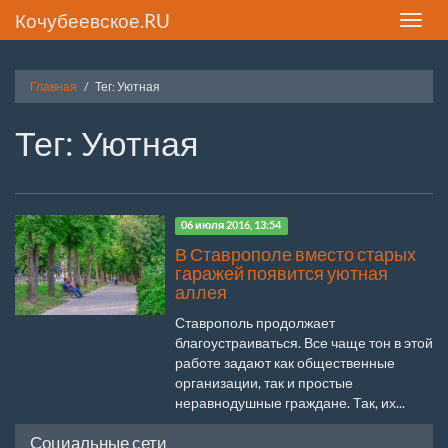
Кочубеевское.RU
Toggle
naviga
Главная
Тег: Уютная
Тег: Уютная
06 июля 2016, 13:54
В Ставрополе вместо старых
гаражей появится уютная
аллея
Ставрополь продолжает
благоустраиваться. Все чаще тон в этой
работе задают как общественные
организации, так и простые
неравнодушные граждане. Так, их...
Социальные сети