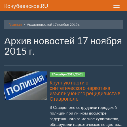
Кочубеевское.RU
Toggle
naviga
Главная
Архив новостей 17 ноября 2015 г.
Архив новостей 17 ноября
2015 г.
17 ноября 2015, 20:01
Крупную партию
синтетического наркотика
изъяли у юного рецидивиста в
Ставрополе
В Ставрополе сотрудники городской
полиции при личном досмотре
задержанного за мелкое хулиганство,
обнаружили наркотическое вещество...