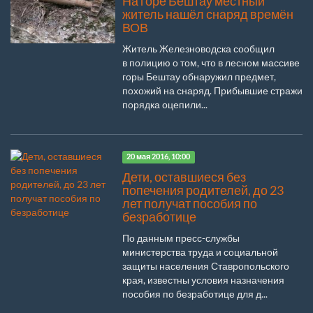
На горе Бештау местный
житель нашёл снаряд времён
ВОВ
Житель Железноводска сообщил
в полицию о том, что в лесном массиве
горы Бештау обнаружил предмет,
похожий на снаряд. Прибывшие стражи
порядка оцепили...
20 мая 2016, 10:00
Дети, оставшиеся без
попечения родителей, до 23
лет получат пособия по
безработице
По данным пресс-службы
министерства труда и социальной
защиты населения Ставропольского
края, известны условия назначения
пособия по безработице для д...