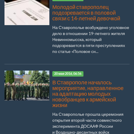
Молодой ставрополец
подозревается в половой
связи с 14-летней девочкой
На Ставрополье возбуждено уголовное
дело в отношении 19-летнего жителя
Невинномысска, который
подозревается в пяти преступлениях
по статье «Половое сн...
20 мая 2016, 06:56
В Ставрополе началось
мероприятие, направленное
на адаптацию молодых
новобранцев к армейской
жизни
На Ставрополье прошла церемония
открытия второй части совместного
эксперимента ДОСААФ России
и Воздушно-десантных войск