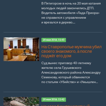
В Пятигорске в ночь на 20 мая катания
молодых людей закончились ДТП.
Водитель автомобиля «Лада Приора»
не справился с управлением
и врезался в дерево....
20 мая 2016, 11:45
На Ставрополье мужчина убил
своего знакомого, а после
поджёг его дом
Суд вынес приговор 40-летнему
жителю села Грушевского
Александровского района Александру
Семенову, который обвиняется
по статьям «Убийство» и «Умышлен...
20 мая 2016, 11:42