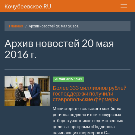
Кочубеевское.RU
Toggle
naviga
Главная
Архив новостей 20 мая 2016 г.
Архив новостей 20 мая
2016 г.
20 мая 2016, 16:41
Более 333 миллионов рублей
господдержки получили
ставропольские фермеры
Министерство сельского хозяйства
региона подвело итоги конкурсных
отборов участников ведомственных
целевых программ «Поддержка
начинающих фермеров в С...