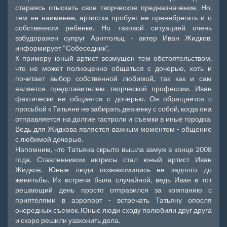
стараясь отыскать свое творческое предназначение. Но,
тем не наименее, артистка пробует не пренебрегать и о
собственном ребенке. Но таковой ситуацией очень
взбудоражен супруг Арнтгольц - актер Иван Жидков,
информирует "Собеседник".
К примеру юный артист возмущен тем обстоятельством,
что не может полноценно общаться с дочерью, хоть и
почитает выбор собственной любимой, так как и сам
является представителем творческой профессии. Иван
фактически не общается с дочерью. Он обращается с
просьбой к Татьяне не забирать девченку с собой, когда она
отправляется на долгие гастроли и съемки в иные городка.
Ведь для Жидкова является важным моментом - общение
с любимой дочерью.
Напомним, что Татьяна скрыто вышла замуж в конце 2008
года. Ставленником актрисы стал юный артист Иван
Жидков. Юные люди познакомились не задолго до
женитьбы. Их встреча была случайной, ведь Иван в тот
решающий день просто отправился за компанию с
приятелями в аэропорт - встречать Татьяну опосля
очередных съемок. Юные люди сходу полюбили друг друга
и скоро решили узаконить дела.