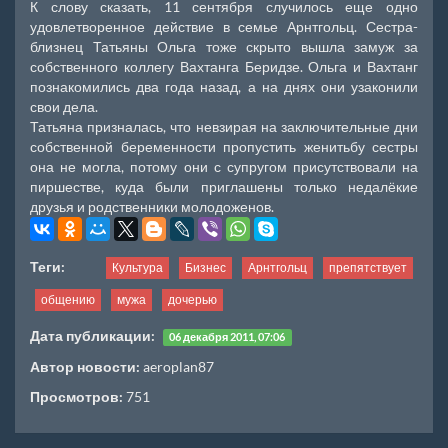
К слову сказать, 11 сентября случилось еще одно
удовлетворенное действие в семье Арнтгольц. Сестра-
близнец Татьяны Ольга тоже скрыто вышла замуж за
собственного коллегу Вахтанга Беридзе. Ольга и Вахтанг
познакомились два года назад, а на днях они узаконили
свои дела.
Татьяна призналась, что невзирая на заключительные дни
собственной беременности пропустить женитьбу сестры
она не могла, потому они с супругом присутствовали на
пиршестве, куда были приглашены только недалёкие
друзья и родственники молодоженов.
Теги:
Культура
Бизнес
Арнтгольц
препятствует
общению
мужа
дочерью
Дата публикации:
06 декабря 2011, 07:06
Автор новости:
aeroplan87
Просмотров:
751