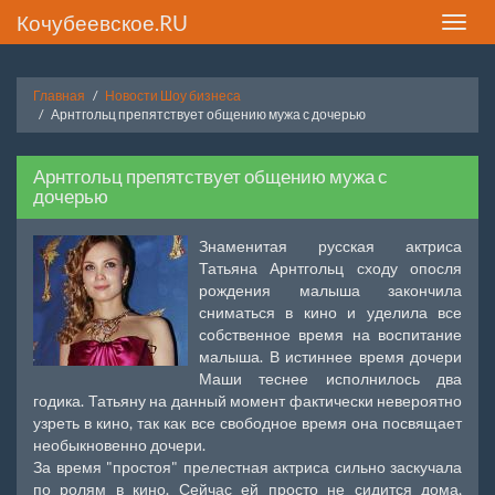
Кочубеевское.RU
Toggle
naviga
Главная
Новости Шоу бизнеса
Арнтгольц препятствует общению мужа с дочерью
Арнтгольц препятствует общению мужа с
дочерью
Знаменитая русская актриса
Татьяна Арнтгольц сходу опосля
рождения малыша закончила
сниматься в кино и уделила все
собственное время на воспитание
малыша. В истиннее время дочери
Маши теснее исполнилось два
годика. Татьяну на данный момент фактически невероятно
узреть в кино, так как все свободное время она посвящает
необыкновенно дочери.
За время "простоя" прелестная актриса сильно заскучала
по ролям в кино. Сейчас ей просто не сидится дома,