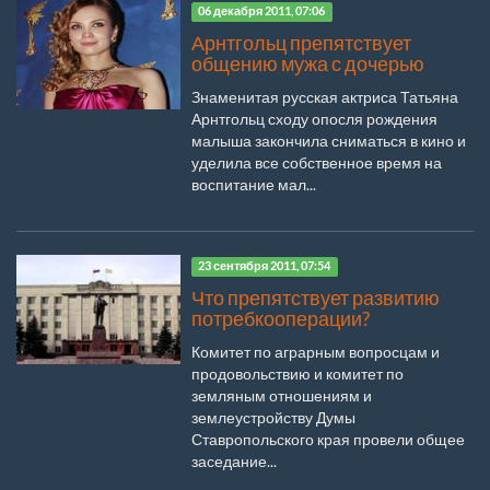
06 декабря 2011, 07:06
Арнтгольц препятствует
общению мужа с дочерью
Знаменитая русская актриса Татьяна
Арнтгольц сходу опосля рождения
малыша закончила сниматься в кино и
уделила все собственное время на
воспитание мал...
23 сентября 2011, 07:54
Что препятствует развитию
потребкооперации?
Комитет по аграрным вопросцам и
продовольствию и комитет по
земляным отношениям и
землеустройству Думы
Ставропольского края провели общее
заседание...