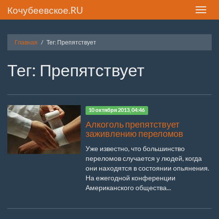
Кочубеевское.RU
Toggle
naviga
Главная
Тег: Препятствует
Тег: Препятствует
10 октября 2013, 04:46
Алкоголь препятствует
заживлению переломов
Уже известно, что большинство
переломов случается у людей, когда
они находятся в состоянии опьянения.
На ежегодной конференции
Американского общества...