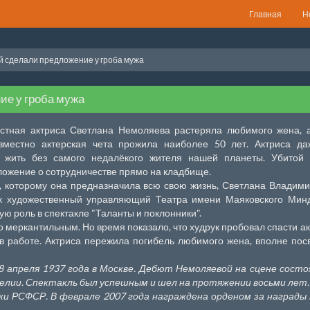
Главная
Н
 сделали предложение у гроба мужа
ие у гроба мужа
естная актриса Светлана Немоляева растеряла любимого жена, 
вместно актерская чета прожила наиболее 50 лет. Актриса да
т жить без самого недалёкого жителя нашей планеты. Убитой 
ожение о сотрудничестве прямо на кладбище.
, которому она предназначила всю свою жизнь, Светлана Владим
к художественный управляющий Театра имени Маяковского Минд
ю роль в спектакле "Таланты и поклонники".
о меркантильным. Но время показало, что худрук пробовал спасти ак
 в работе. Актриса пережила погибель любимого жена, вполне по
 апреля 1937 года в Москве. Дебют Немоляевой на сцене состо
фелии. Спектакль был успешным и шел на протяжении восьми лет.
ки РСФСР. В феврале 2007 года награждена орденом за награды