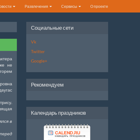
овости
Развлечения
Сервисы
О проекте
Социальные сети
Vk
Twitter
актера
Google+
же не
горем
ировна
Рекомендуем
аугас
трису.
свящая
Календарь праздников
ялся в
 перед