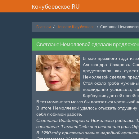
Кочубеевское.RU
Главная
Новости Шоу бизнеса
Светлане Немоляевой
Светлане Немоляевой сделали предложен
В мае прежнего года изв
Александра Лазарева. Со
представляла, как сумее
Немоляевой сделали предл
Стоя около гроба мужчины
неожиданно услышала, ка
Карбаускис дает ей новейшу
В тот момент это могло бы показаться чрезвычайн
В итоге Немоляевой удалось отыскать отдушину
себя любимой работе.
Светлана Владимировна Немоляева родилась 18
спектакле "Гамлет", где она исполнила роль О
В 1980 году присвоено звание народной артист
Отечеством IV ступени.