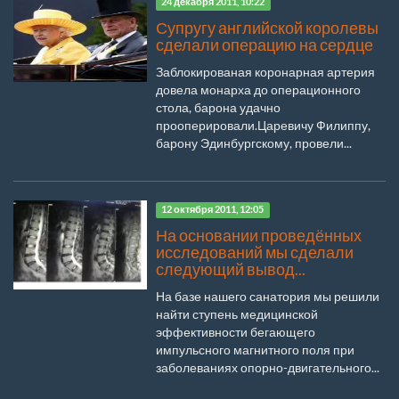
24 декабря 2011, 10:22
Супругу английской королевы
сделали операцию на сердце
Заблокированая коронарная артерия
довела монарха до операционного
стола, барона удачно
прооперировали.Царевичу Филиппу,
барону Эдинбургскому, провели...
12 октября 2011, 12:05
На основании проведённых
исследований мы сделали
следующий вывод...
На базе нашего санатория мы решили
найти ступень медицинской
эффективности бегающего
импульсного магнитного поля при
заболеваниях опорно-двигательного...