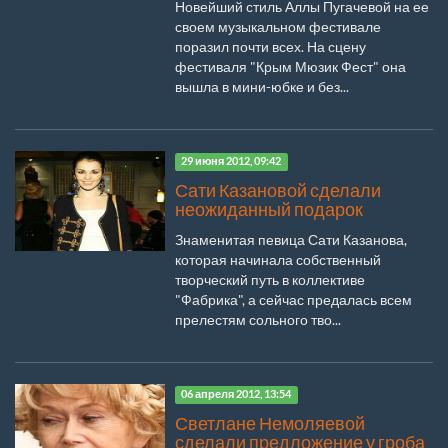
Новейший стиль Аллы Пугачевой на ее
своем музыкальном фестивале
поразил почти всех. На сцену
фестиваля "Крым Мюзик Фест" она
вышла в мини-юбке и без...
29 июня 2012, 09:42
Сати Казановой сделали
неожиданный подарок
Знаменитая певица Сати Казанова,
которая начинала собственный
творческий путь в коллективе
"Фабрика", а сейчас предалась всем
прелестям сольного тво...
06 апреля 2012, 13:54
Светлане Немоляевой
сделали предложение у гроба