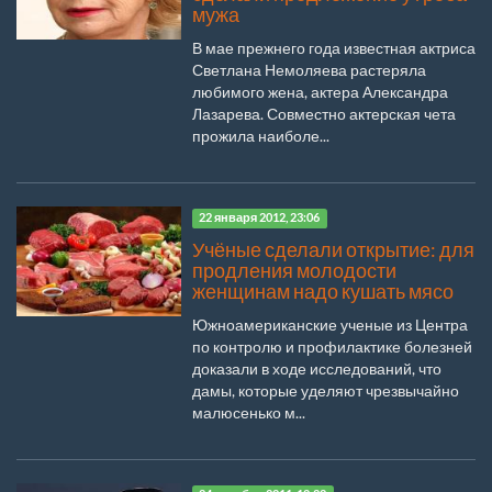
мужа
В мае прежнего года известная актриса
Светлана Немоляева растеряла
любимого жена, актера Александра
Лазарева. Совместно актерская чета
прожила наиболе...
22 января 2012, 23:06
Учёные сделали открытие: для
продления молодости
женщинам надо кушать мясо
Южноамериканские ученые из Центра
по контролю и профилактике болезней
доказали в ходе исследований, что
дамы, которые уделяют чрезвычайно
малюсенько м...