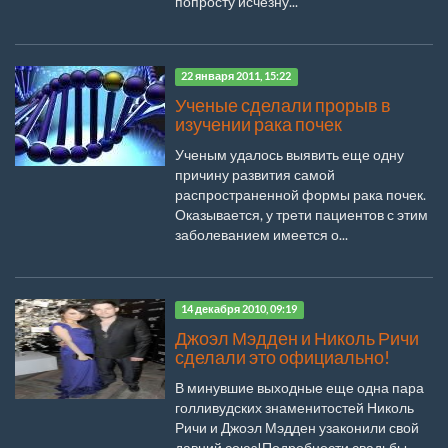
попросту исчезну...
22 января 2011, 15:22
Ученые сделали прорыв в
изучении рака почек
Ученым удалось выявить еще одну
причину развития самой
распространенной формы рака почек.
Оказывается, у трети пациентов с этим
заболеванием имеется о...
14 декабря 2010, 09:19
Джоэл Мэдден и Николь Ричи
сделали это официально!
В минувшие выходные еще одна пара
голливудских знаменитостей Николь
Ричи и Джоэл Мэдден узаконили свой
давний союз!Подробности свадьбы