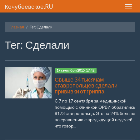
Кочубеевское.RU
Toggle
naviga
Главная
Тег: Сделали
Тег: Сделали
17 сентября 2015, 17:42
Свыше 34 тысячам
ставропольцев сделали
прививки от гриппа
С 7 по 17 сентября за медицинской
помощью с клиникой ОРВИ обратились
8173 ставропольца. Это на 24% больше
по сравнению с предыдущей неделей,
что говор...