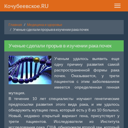
Кочубеевское.RU
Toggle
naviga
Главная
Медицина и здоровье
Ученые сделали прорыв в изучении рака почек
Ученые сделали прорыв в изучении рака почек
Ученым удалось выявить еще
одну причину развития самой
распространенной формы рака
почек. Оказывается, у трети
пациентов с этим заболеванием
имеется определенная генная
мутация.
В течение 10 лет специалисты изучают генетические
предпосылки развития этого вида рака, и им удалось
обнаружить мутацию гена, который есть у 8 из 10 больных.
Новый, недавно открытый вариант гена, присутствует у
трети пациентов. Исследователи из Института
исследования рака, США, обнаружили второй ген, который