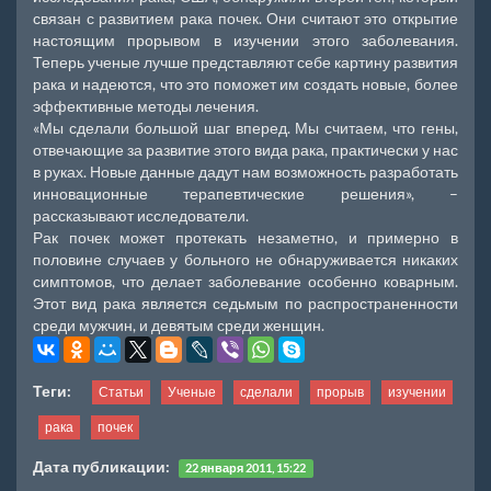
связан с развитием рака почек. Они считают это открытие
настоящим прорывом в изучении этого заболевания.
Теперь ученые лучше представляют себе картину развития
рака и надеются, что это поможет им создать новые, более
эффективные методы лечения.
«Мы сделали большой шаг вперед. Мы считаем, что гены,
отвечающие за развитие этого вида рака, практически у нас
в руках. Новые данные дадут нам возможность разработать
инновационные терапевтические решения», –
рассказывают исследователи.
Рак почек может протекать незаметно, и примерно в
половине случаев у больного не обнаруживается никаких
симптомов, что делает заболевание особенно коварным.
Этот вид рака является седьмым по распространенности
среди мужчин, и девятым среди женщин.
Теги:
Статьи
Ученые
сделали
прорыв
изучении
рака
почек
Дата публикации:
22 января 2011, 15:22