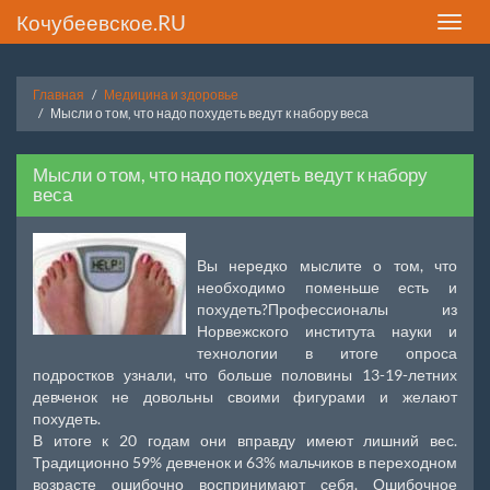
Кочубеевское.RU
Toggle
naviga
Главная
Медицина и здоровье
Мысли о том, что надо похудеть ведут к набору веса
Мысли о том, что надо похудеть ведут к набору
веса
Вы нередко мыслите о том, что
необходимо поменьше есть и
похудеть?Профессионалы из
Норвежского института науки и
технологии в итоге опроса
подростков узнали, что больше половины 13-19-летних
девченок не довольны своими фигурами и желают
похудеть.
В итоге к 20 годам они вправду имеют лишний вес.
Традиционно 59% девченок и 63% мальчиков в переходном
возрасте ошибочно воспринимают себя. Ошибочное