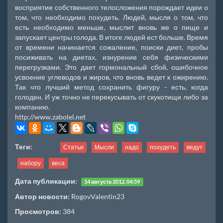
восприятие собственного телосложения порождает идеи о
том, что необходимо похудеть. Людей, мысля о том, что
есть необходимо меньше, мыслит вновь же о пище и
запускает центры голода. В итоге людей ест больше. Время
от времени начинается сожаление, поиски диет, пробы
посиживать на диетах, изнурение себя физическими
перегрузками. Это дает гормональный сбой, ошибочное
усвоение углеводов и жиров, что вновь ведет к ожирению.
Так что лучший метод сохранить фигуру - есть, когда
голоден. И уж точно не перекусывать от скукотищи либо за
компанию.
http://www.zabolel.net
Теги:
Статьи
Мысли
надо
похудеть
ведут
набору
веса
Дата публикации:
14 августа 2012, 04:59
Автор новости:
RogovValentin23
Просмотров:
384