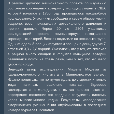
В рамках крупного национального проекта по изучению
состояния коронарных артерий у молодых людей в США,
который начался в 1985 году, проводилось масштабное
исследование. Участники сообщали о своем образе жизни,
рационе, весе, показателях артериального давления и
прочих данных. Через 20 лет 2506 участников
исследований прошли компьютерную томографию
коронарных артерий. Всех их поделили на несколько групп.
Одни съедали 8 порций фруктов и овощей в день, другие 7,
в третьей 3,3 и 2,6 порций. Оказалось, что у тех, кто включал
в рацион много овощей и фруктов кальциноз артерий
развивался почти на треть реже, чем у тех, кто ел мало
даров природы.
Ведущий автор исследования Мишель Мидема из
Кардиологического института в Миннеаполисе заявил:
«Важно понимать, что не нужно ждать до старости и только
тогда начинать правильно питаться. Здоровье
закладывается в молодости, и то, как человек питается,
определяет состояние его сердечно-сосудистой системы
через многие-многие годы». Результаты исследования
американских ученых были опубликованы в последнем
номере журнала Circulation.