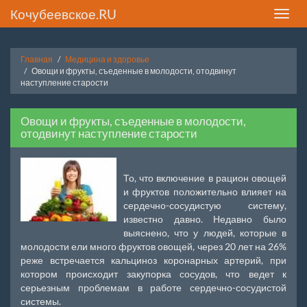
Кочубеевское.RU
Toggle
naviga
Главная
Медицина и здоровье
Овощи и фрукты, съеденные в молодости, отодвинут
наступление старости
Овощи и фрукты, съеденные в молодости,
отодвинут наступление старости
То, что включение в рацион овощей
и фруктов положительно влияет на
сердечно-сосудистую систему,
известно давно. Недавно было
выяснено, что у людей, которые в
молодости ели много фруктов овощей, через 20 лет на 26%
реже встречается кальциноз коронарных артерий, при
котором происходит закупорка сосудов, что ведет к
серьезным проблемам в работе сердечно-сосудистой
системы.