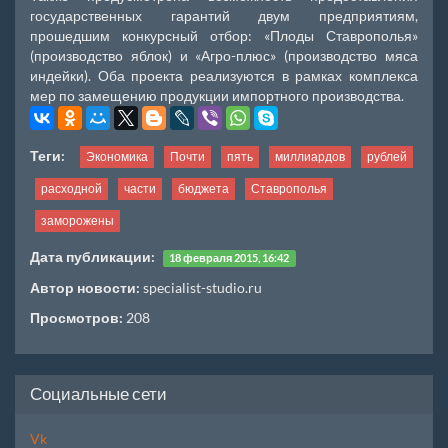
государственных гарантий двум предприятиям,
прошедшим конкурсный отбор: «Плоды Ставрополья»
(производство яблок) и «Агро-плюс» (производство мяса
индейки). Оба проекта реализуются в рамках комплекса
мер по замещению продукции импортного производства.
Теги:
Экономика
Почти
пять
миллиардов
рублей
расходной
части
бюджета
Ставрополья
заморожены
Дата публикации:
18 февраля 2015, 16:42
Автор новости:
specialist-studio.ru
Просмотров:
208
Социальные сети
Vk