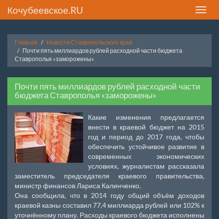
Кочубеевское.RU
Toggle
naviga
Главная
Новости Ставропольского края
Почти пять миллиардов рублей расходной части бюджета
Ставрополья «заморожены»
Почти пять миллиардов рублей расходной части
бюджета Ставрополья «заморожены»
Какие изменения предлагается
внести в краевой бюджет на 2015
год и период до 2017 года, чтобы
обеспечить устойчивое развитие в
современных экономических
условиях, журналистам рассказала
заместитель председателя краевого правительства,
министр финансов Лариса Калинченко.
Она сообщила, что в 2014 году общий объём доходов
краевой казны составил 77,4 миллиарда рублей или 102% к
уточнённому плану. Расходы краевого бюджета исполнены