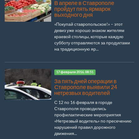
В апреле в Ставрополе
пройдут пять ярмарок
выходного дня
«Покупай ставропольское!» – этот
девиз уже хорошо знаком жителям
краевой столицы, которые каждую
субботу отправляются за продуктами
на традиционную яр...
17 февраля 2016, 08:51
За пять дней операции в
Ставрополе выявили 24
нетрезвых водителей
С 12 по 16 февраля в городе
Ставрополя проводились
профилактические мероприятия
«Нетрезвый водитель» по пресечению
нарушений правил дорожного
движения...