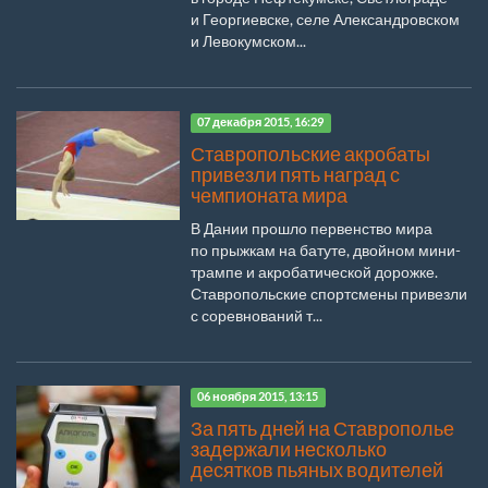
и Георгиевске, селе Александровском
и Левокумском...
07 декабря 2015, 16:29
Ставропольские акробаты
привезли пять наград с
чемпионата мира
В Дании прошло первенство мира
по прыжкам на батуте, двойном мини-
трампе и акробатической дорожке.
Ставропольские спортсмены привезли
с соревнований т...
06 ноября 2015, 13:15
За пять дней на Ставрополье
задержали несколько
десятков пьяных водителей