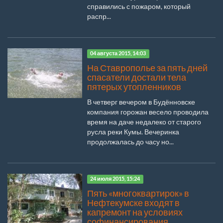
справились с пожаром, который
распр...
04 августа 2015, 14:03
На Ставрополье за пять дней
спасатели достали тела
пятерых утопленников
В четверг вечером в Будённовске
компания горожан весело проводила
время на даче недалеко от старого
русла реки Кумы. Вечеринка
продолжалась до часу но...
24 июля 2015, 15:24
Пять «многоквартирок» в
Нефтекумске входят в
капремонт на условиях
софинансирования