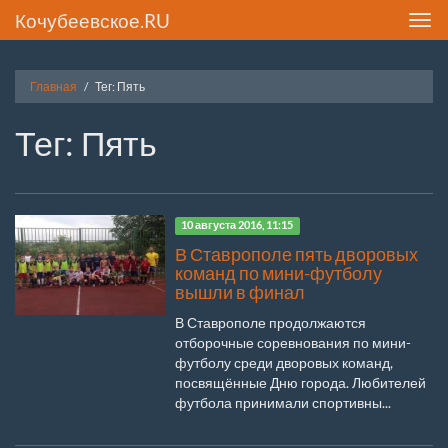
Кочубеевское.RU
Toggl
navig
Главная
Тег: Пять
Тег: Пять
10 августа 2016, 11:15
В Ставрополе пять дворовых
команд по мини-футболу
вышли в финал
В Ставрополе продолжаются
отборочные соревнования по мини-
футболу среди дворовых команд,
посвящённые Дню города. Любителей
футбола принимали спортивны...