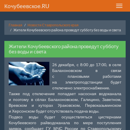
Кочубеевское.RU
Toggle
naviga
Главная
Новости Ставропольского края
Жители Кочубеевского района проведут субботу без воды и света
Жители Кочубеевского района проведут субботу
без воды и света
26 декабря, с 8:00 до 17:00, в селе
Балахоновском в связи
с плановыми работами
на электроподстанции будет
отключено электроснабжение.
Также под отключение попадает насосная водоканала
и поэтому в сёлах Балахоновском, Галицино, Заветном,
Вревском и хуторах Ураковском, Первоказьминском
и Херсонском будет отсутствовать подача воды.
Подвоз воды будет осуществляться цистернами
Кочубеевского райводоканала по мере поступления
заявок, сообщает ГУ МЧС России по Ставропольскому