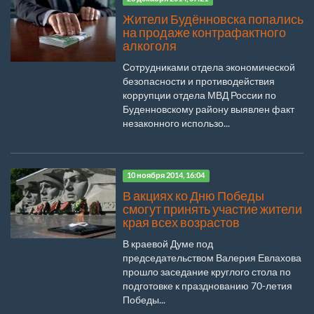
Жители Будённовска попались
на продаже контрафактного
алкоголя
Сотрудниками отдела экономической
безопасности и противодействия
коррупции отдела МВД России по
Буденновскому району выявлен факт
незаконного использо...
10 ноября 2014, 16:04
В акциях ко Дню Победы
смогут принять участие жители
края всех возрастов
В краевой Думе под
председательством Валерия Евлахова
прошло заседание круглого стола по
подготовке к празднованию 70-летия
Победы...