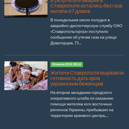
В результате аварии в
Ставрополе остались без газа
жители 67 домов
В понедельник около полудня в
аварийно-диспетчерскую службу ОАО
«Ставропольгоргаз» поступило
сообщение об утечке газа на улице
Доваторцев, 75...
06 июля 2014, 08:24
Жители Ставрополя выразили
готовность дать кров
украинским беженцам
На втором заседании городского
оперативного штаба по оказанию
помощи жителям юго-восточных
регионов Украины, прибывших на
территорию краевого центра,...