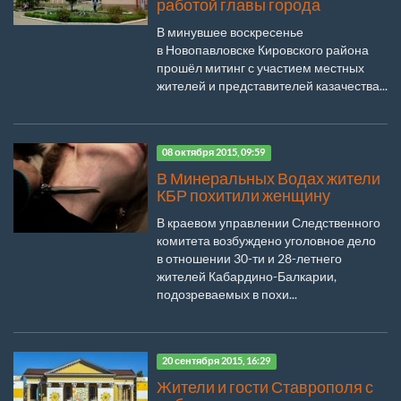
работой главы города
В минувшее воскресенье
в Новопавловске Кировского района
прошёл митинг с участием местных
жителей и представителей казачества...
08 октября 2015, 09:59
В Минеральных Водах жители
КБР похитили женщину
В краевом управлении Следственного
комитета возбуждено уголовное дело
в отношении 30-ти и 28-летнего
жителей Кабардино-Балкарии,
подозреваемых в похи...
20 сентября 2015, 16:29
Жители и гости Ставрополя с