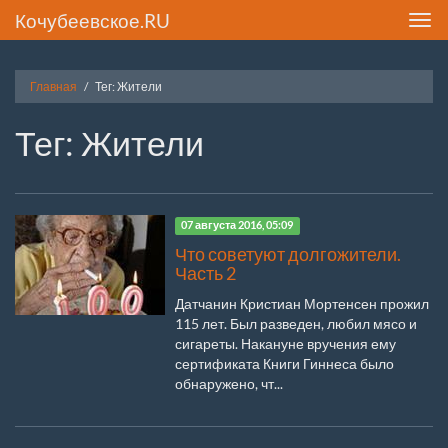
Кочубеевское.RU
Toggl
navig
Главная
Тег: Жители
Тег: Жители
07 августа 2016, 05:09
Что советуют долгожители.
Часть 2
Датчанин Кристиан Мортенсен прожил
115 лет. Был разведен, любил мясо и
сигареты. Накануне вручения ему
сертификата Книги Гиннеса было
обнаружено, чт...