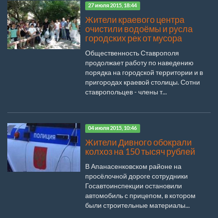
27 июля 2015, 18:44
Жители краевого центра
очистили водоёмы и русла
городских рек от мусора
Общественность Ставрополя
продолжает работу по наведению
порядка на городской территории и в
пригородах краевой столицы. Сотни
ставропольцев - члены т...
04 июля 2015, 10:46
Жители Дивного обокрали
колхоз на 150 тысяч рублей
В Апанасенковском районе на
просёлочной дороге сотрудники
Госавтоинспекции остановили
автомобиль с прицепом, в котором
были строительные материалы...