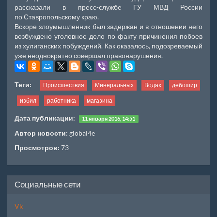
рассказали в пресс-службе ГУ МВД России
по Ставропольскому краю.
Вскоре злоумышленник был задержан и в отношении него
возбуждено уголовное дело по факту причинения побоев
из хулиганских побуждений. Как оказалось, подозреваемый
уже неоднократно совершал правонарушения.
Теги:
Происшествия
Минеральных
Водах
дебошир
избил
работника
магазина
Дата публикации:
11 января 2016, 14:51
Автор новости:
global4e
Просмотров:
73
Социальные сети
Vk