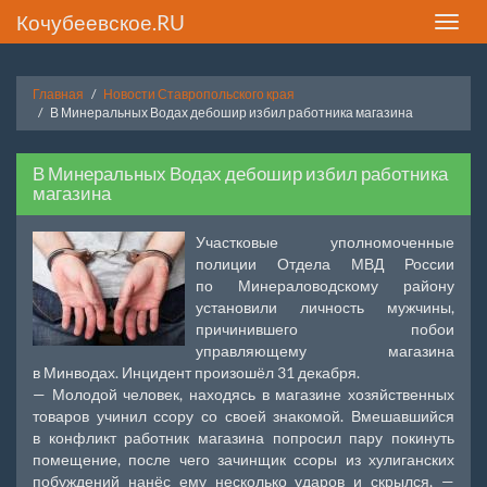
Кочубеевское.RU
Toggle
naviga
Главная
Новости Ставропольского края
В Минеральных Водах дебошир избил работника магазина
В Минеральных Водах дебошир избил работника
магазина
Участковые уполномоченные
полиции Отдела МВД России
по Минераловодскому району
установили личность мужчины,
причинившего побои
управляющему магазина
в Минводах. Инцидент произошёл 31 декабря.
— Молодой человек, находясь в магазине хозяйственных
товаров учинил ссору со своей знакомой. Вмешавшийся
в конфликт работник магазина попросил пару покинуть
помещение, после чего зачинщик ссоры из хулиганских
побуждений нанёс ему несколько ударов и скрылся, —