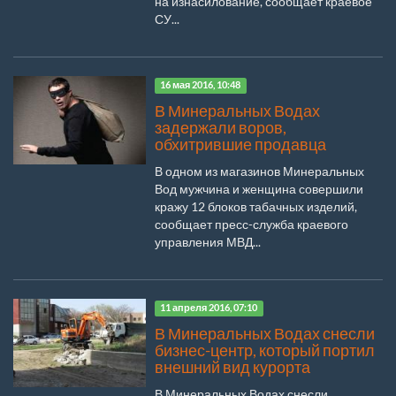
на изнасилование, сообщает краевое
СУ...
16 мая 2016, 10:48
В Минеральных Водах
задержали воров,
обхитрившие продавца
В одном из магазинов Минеральных
Вод мужчина и женщина совершили
кражу 12 блоков табачных изделий,
сообщает пресс-служба краевого
управления МВД...
11 апреля 2016, 07:10
В Минеральных Водах снесли
бизнес-центр, который портил
внешний вид курорта
В Минеральных Водах снесли