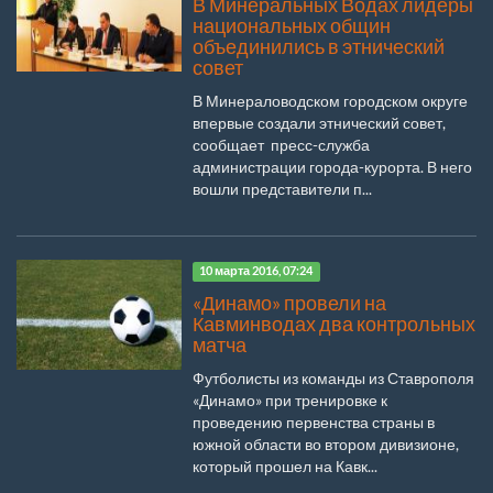
В Минеральных Водах лидеры
национальных общин
объединились в этнический
совет
В Минераловодском городском округе
впервые создали этнический совет,
сообщает пресс-служба
администрации города-курорта. В него
вошли представители п...
10 марта 2016, 07:24
«Динамо» провели на
Кавминводах два контрольных
матча
Футболисты из команды из Ставрополя
«Динамо» при тренировке к
проведению первенства страны в
южной области во втором дивизионе,
который прошел на Кавк...