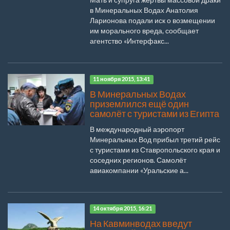
в Минеральных Водах Анатолия
Ларионова подали иск о возмещении
им морального вреда, сообщает
агентство «Интерфакс...
11 ноября 2015, 13:41
В Минеральных Водах
приземлился ещё один
самолёт с туристами из Египта
В международный аэропорт
Минеральных Вод прибыл третий рейс
с туристами из Ставропольского края и
соседних регионов. Самолёт
авиакомпании «Уральские а...
14 октября 2015, 16:21
На Кавминводах введут