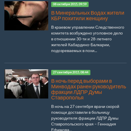
08 октября 2015, 09:59
В Минеральных Водах жители
КБР похитили женщину
В краевом управлении Следственного
комитета возбуждено уголовное дело
в отношении 30-ти и 28-летнего
жителей Кабардино-Балкарии,
подозреваемых в похи...
27 сентября 2015, 08:44
В ночь перед выборами в
Минводах ранен руководитель
фракции ЛДПР Думы
Ставрополья
В ночь на 27 сентября врачи скорой
помощи доставили в больницу
руководителя фракции ЛДПР Думы
Ставропольского края – Геннадия
Ефимова...