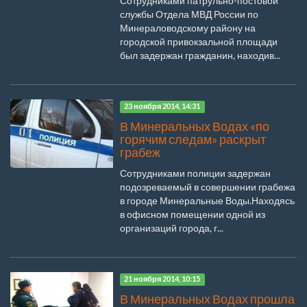
Сотрудниками патрульно-постовой
службы Отдела МВД России по
Минераловодскому району на
городской привокзальной площади
был задержан гражданин, находив...
23 ноября 2014, 14:31
В Минеральных Водах «по
горячим следам» раскрыт
грабеж
Сотрудниками полиции задержан
подозреваемый в совершении грабежа
в городе Минеральные Воды.Находясь
в офисном помещении одной из
организаций города, г...
21 ноября 2014, 10:15
В Минеральных Водах прошла