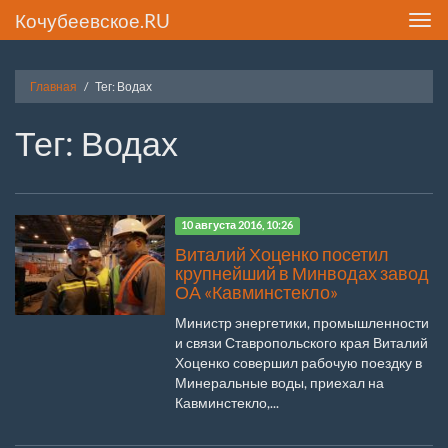
Кочубеевское.RU
Toggl
navig
Главная
Тег: Водах
Тег: Водах
10 августа 2016, 10:26
Виталий Хоценко посетил
крупнейший в Минводах завод
ОА «Кавминстекло»
Министр энергетики, промышленности
и связи Ставропольского края Виталий
Хоценко совершил рабочую поездку в
Минеральные воды, приехал на
Кавминстекло,...