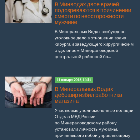
В Минводах двое врачей
подозреваются в причинении
смерти по неосторожности
мужчине
В Минеральных Водах возбуждено
уголовное дело в отношении врача-
хирурга и заведующего хирургическим
отделением Минераловодской
центральной районной бо...
11 января 2016, 14:51
В Минеральных Водах
дебошир избил работника
магазина
Участковые уполномоченные полиции
Отдела МВД России
по Минераловодскому району
установили личность мужчины,
причинившего побои управляющему