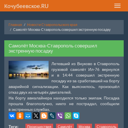
Кочубеевское.RU
Toggle
naviga
Главная
Новости Ставропольского края
Самолёт Москва-Ставрополь совершил экстренную посадку
Самолёт Москва-Ставрополь совершил
экстренную посадку
Летевший из Внуково в Ставрополь
грузовой самолёт Ил-76 вернулся
и в 14:44 совершил экстренную
посадку из-за сработавшей на борту
аварийной сигнализации. Как выяснилось, произошёл
отказ двух из четырёх двигателей.
На борту авиалайнера находился только экипаж. Посадка
прошла благополучно, никто не пострадал, сообщили
в экстренных службах.
Теги:
Происшествия
Самолёт
Москва
Ставрополь