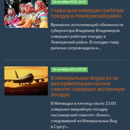
26 октября 2013, 16:26
Глава края совершил рабочую
поездку в Левокумский район
Временно исполняющий обязанности
губернатора Владимир Владимиров
совершил рабочую поездку в
Левокумский район. В поездке главу
региона сопровождали и....
26 октября 2013, 09:58
В Минеральных Водах из-за
разгерметизации салона
самолет совершил экстренную
посадку
В Минводах в пятницу около 23:00
совершил аварийную посадку
пассажирский самолет «Боинг»,
следовавший из Минеральных Вод
в Сургут...