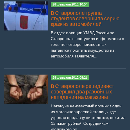
28 февраля 2015, 10:54
В Ставрополе группа
студентов совершила серию
краж из автомобилей
В отдел полиции УМВД России по
Ставрополю поступила информация о
том, что четверо неизвестных
пытаются похитить имущество из
автомобиля заявителя...
28 февраля 2015, 08:26
В Ставрополе рецидивист
совершил два разбойных
нападения на магазины
Накануне неизвестный проник в один
из магазинов краевой столицы, где
угрожая продавцу пистолетом, похитил
15 тысяч рублей. Сотрудникам
уголовного ро...