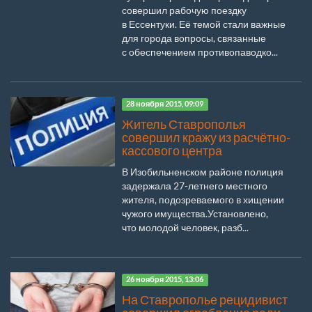
совершил рабочую поездку
в Ессентуки. Её темой стали важные
для города вопросы, связанные
с обеспечением противопаводко...
28 ноября 2015, 09:09
Житель Ставрополья
совершил кражу из расчётно-
кассового центра
В Изобильненском районе полиция
задержала 27-летнего местного
жителя, подозреваемого в хищении
чужого имущества.Установлено,
что молодой человек, разб...
26 ноября 2015, 13:06
На Ставрополье рецидивист