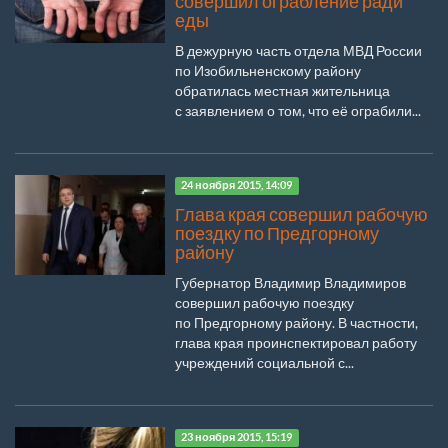
совершил ограбление ради
еды
В дежурную часть отдела МВД России
по Изобильненскому району
обратилась местная жительница
с заявлением о том, что её ограбили...
24 ноября 2015, 14:09
Глава края совершил рабочую
поездку по Предгорному
району
Губернатор Владимир Владимиров
совершил рабочую поездку
по Предгорному району. В частности,
глава края проинспектировал работу
учреждений социальной с...
23 ноября 2015, 15:19