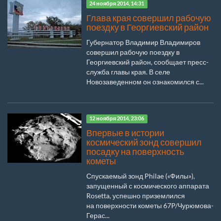
24 ноября 2014, 14:31
Глава края совершил рабочую
поездку в Георгиевский район
Губернатор Владимир Владимиров
совершил рабочую поездку в
Георгиевский район, сообщает пресс-
служба главы края. В селе
Новозаведенном он ознакомился с...
12 ноября 2014, 23:06
Впервые в истории
космический зонд совершил
посадку на поверхность
кометы
Спускаемый зонд Philae («Филы»),
запущенный с космического аппарата
Rosetta, успешно приземлился
на поверхности кометы 67P/Чурюмова-
Герас...