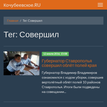
Кочубеевское.RU
Toggl
navig
Главная
Тег: Совершил
Тег: Совершил
12 июля 2016, 15:08
Губернатор Ставрополья
совершил облёт полей края
Губернатор Владимир Владимиров
ознакомился с ходом уборки, совершив
вертолётный облёт полей 10 районов
Ставрополья. Итоги были подведены
на совещании...