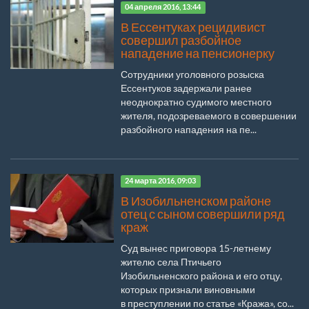
04 апреля 2016, 13:44
В Ессентуках рецидивист
совершил разбойное
нападение на пенсионерку
Сотрудники уголовного розыска
Ессентуков задержали ранее
неоднократно судимого местного
жителя, подозреваемого в совершении
разбойного нападения на пе...
24 марта 2016, 09:03
В Изобильненском районе
отец с сыном совершили ряд
краж
Суд вынес приговора 15-летнему
жителю села Птичьего
Изобильненского района и его отцу,
которых признали виновными
в преступлении по статье «Кража», со...