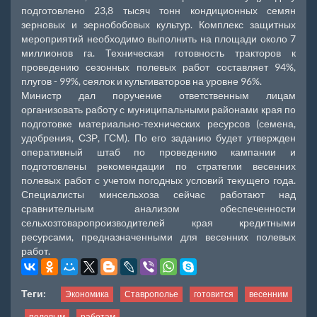
подготовлено 23,8 тысяч тонн кондиционных семян
зерновых и зернобобовых культур. Комплекс защитных
мероприятий необходимо выполнить на площади около 7
миллионов га. Техническая готовность тракторов к
проведению сезонных полевых работ составляет 94%,
плугов - 99%, сеялок и культиваторов на уровне 96%.
Министр дал поручение ответственным лицам
организовать работу с муниципальными районами края по
подготовке материально-технических ресурсов (семена,
удобрения, СЗР, ГСМ). По его заданию будет утвержден
оперативный штаб по проведению кампании и
подготовлены рекомендации по стратегии весенних
полевых работ с учетом погодных условий текущего года.
Специалисты минсельхоза сейчас работают над
сравнительным анализом обеспеченности
сельхозтоваропроизводителей края кредитными
ресурсами, предназначенными для весенних полевых
работ.
Теги:
Экономика
Ставрополье
готовится
весенним
полевым
работам