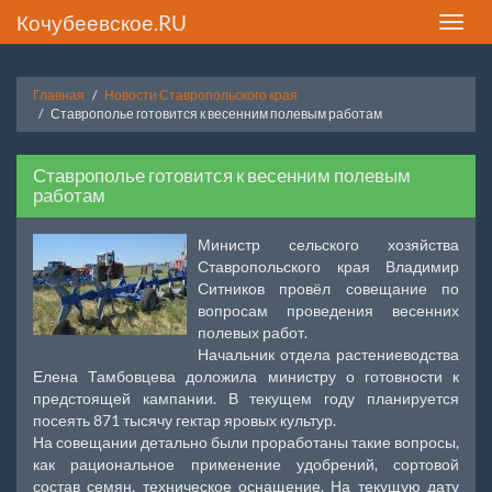
Кочубеевское.RU
Toggle
naviga
Главная
Новости Ставропольского края
Ставрополье готовится к весенним полевым работам
Ставрополье готовится к весенним полевым
работам
Министр сельского хозяйства
Ставропольского края Владимир
Ситников провёл совещание по
вопросам проведения весенних
полевых работ.
Начальник отдела растениеводства
Елена Тамбовцева доложила министру о готовности к
предстоящей кампании. В текущем году планируется
посеять 871 тысячу гектар яровых культур.
На совещании детально были проработаны такие вопросы,
как рациональное применение удобрений, сортовой
состав семян, техническое оснащение. На текущую дату