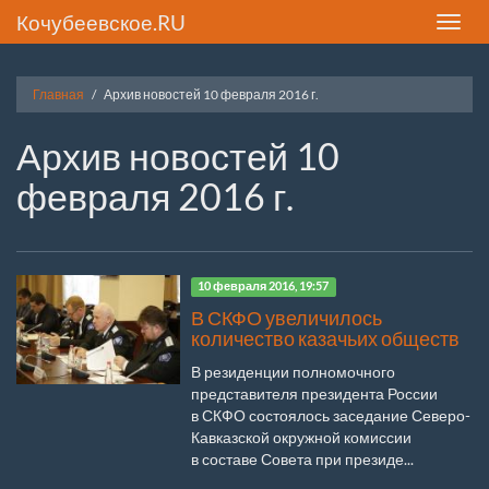
Кочубеевское.RU
Toggle
naviga
Главная
Архив новостей 10 февраля 2016 г.
Архив новостей 10
февраля 2016 г.
10 февраля 2016, 19:57
В СКФО увеличилось
количество казачьих обществ
В резиденции полномочного
представителя президента России
в СКФО состоялось заседание Северо-
Кавказской окружной комиссии
в составе Совета при президе...