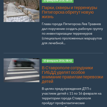
10 февраля 2016, 08:53
Парки, скверы и терренкуры
Пятигорска обретут новую
жизнь
Глава города Пятигорска Лев Травнев
дал поручение создать рабочую группу
по инвентаризации терренкуров
(специально проложенных маршрутов
для лечебной...
10 февраля 2016, 08:42
В Ставрополе сотрудники
ГИБДД уделят особое
внимание правилам перевозки
детей
В целях предупреждения ДТП с
участием детей с 11 по 16 февраля на
территории города Ставрополя
пройдут профилактические