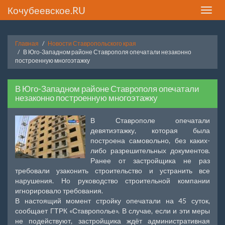
Кочубеевское.RU
Toggle
naviga
Главная
Новости Ставропольского края
В Юго-Западном районе Ставрополя опечатали незаконно
построенную многоэтажку
В Юго-Западном районе Ставрополя опечатали
незаконно построенную многоэтажку
В Ставрополе опечатали
девятиэтажку, которая была
построена самовольно, без каких-
либо разрешительных документов.
Ранее от застройщика не раз
требовали узаконить строительство и устранить все
нарушения. Но руководство строительной компании
игнорировало требования.
В настоящий момент стройку опечатали на 45 суток,
сообщает ГТРК «Ставрополье». В случае, если и эти меры
не подействуют, застройщика ждёт административная