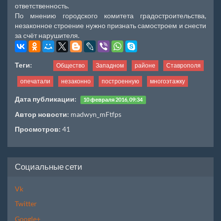
ответственность.
По мнению городского комитета градостроительства,
незаконное строение нужно признать самостроем и снести
за счёт нарушителя.
Теги:
Общество
Западном
районе
Ставрополя
опечатали
незаконно
построенную
многоэтажку
Дата публикации:
10 февраля 2016, 09:34
Автор новости:
madwyn_mFtfps
Просмотров:
41
Социальные сети
Vk
Twitter
Google+