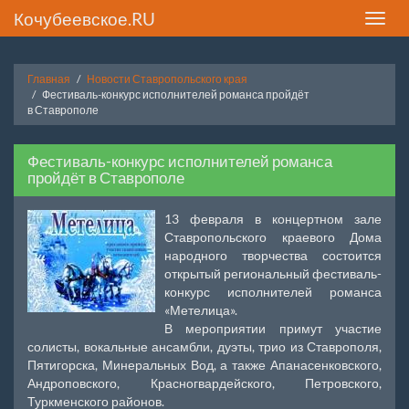
Кочубеевское.RU
Toggle
naviga
Главная
Новости Ставропольского края
Фестиваль-конкурс исполнителей романса пройдёт
в Ставрополе
Фестиваль-конкурс исполнителей романса
пройдёт в Ставрополе
13 февраля в концертном зале
Ставропольского краевого Дома
народного творчества состоится
открытый региональный фестиваль-
конкурс исполнителей романса
«Метелица».
В мероприятии примут участие
солисты, вокальные ансамбли, дуэты, трио из Ставрополя,
Пятигорска, Минеральных Вод, а также Апанасенковского,
Андроповского, Красногвардейского, Петровского,
Туркменского районов.