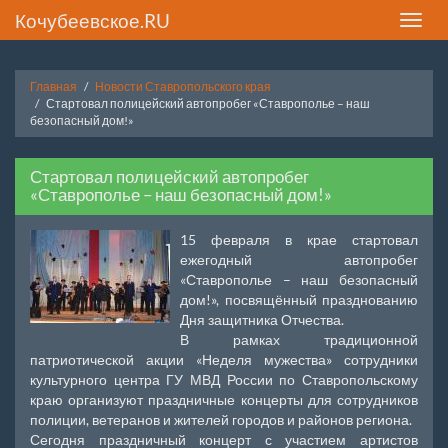
Кочубеевское.RU
Toggle
naviga
Главная
Новости Ставропольского края
Стартовал полицейский автопробег «Ставрополье – наш
безопасный дом!»
Стартовал полицейский автопробег
«Ставрополье – наш безопасный дом!»
15 февраля в крае стартовал
ежегодный автопробег
«Ставрополье – наш безопасный
дом!», посвящённый празднованию
Дня защитника Отчества.
В рамках традиционной
патриотической акции «Неделя мужества» сотрудники
культурного центра ГУ МВД России по Ставропольскому
краю организуют праздничные концерты для сотрудников
полиции, ветеранов и жителей городов и районов региона.
Сегодня праздничный концерт с участием артистов