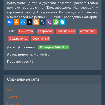
культурного центра и духового оркестра краевого главка
полиции состоялся в Железноводске. На очереди –
курортные города Ставрополья Кисловодск и Ессентуки,
а также соседние регионы — Чечня и Кабардино-Балкария.
Теги:
Общество
Стартовал
полицейский
автопробег
Ставрополье
безопасный
Дата публикации:
15 февраля 2016, 12:42
Автор новости:
Munderistim
Просмотров:
78
Социальные сети
Vk
Twitter
Google+