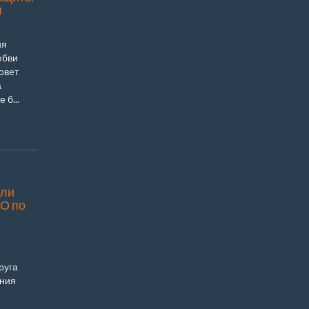
я
ня
юбви
овет
а
 б...
али
О по
руга
ания