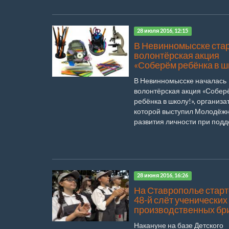
28 июля 2016, 12:15
В Невинномысске ста
волонтёрская акция
«Соберём ребёнка в ш
В Невинномысске началась
волонтёрская акция «Собер
ребёнка в школу!», организ
которой выступил Молодёж
развития личности при подде
28 июня 2016, 16:26
На Ставрополье стар
48-й слёт ученических
производственных бр
Накануне на базе Детского