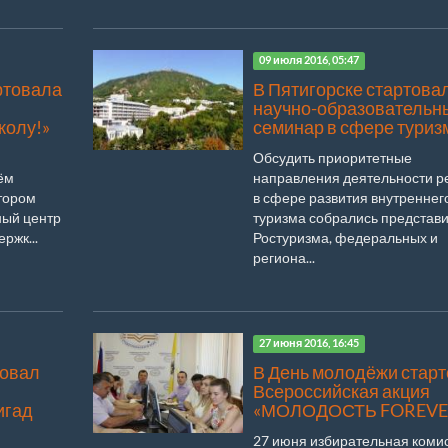
09 июля 2016, 05:47
ртовала
В Пятигорске стартова
научно-образовательн
колу!»
семинар в сфере туриз
Обсудить приоритетные
ём
направления деятельности р
атором
в сфере развития внутреннег
ный центр
туризма собрались представ
ржк...
Ростуризма, федеральных и
региона...
27 июня 2016, 16:45
товал
В День молодёжи стар
Всероссийская акция
игад
«МОЛОДОСТЬ FOREVE
27 июня избирательная коми