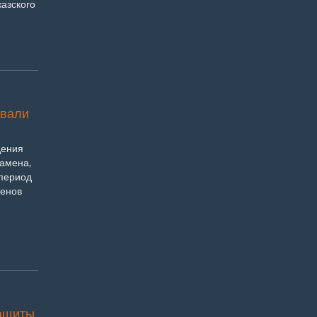
казского
овали
дения
замена,
 период
менов
защиты