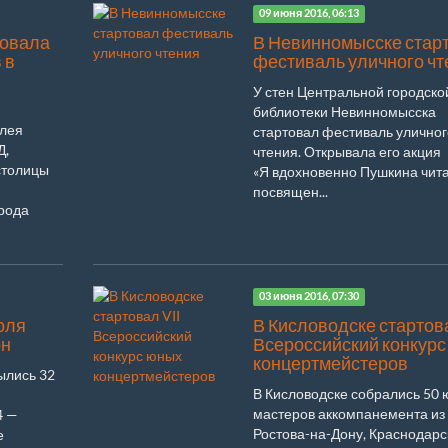
09 июня 2016, 06:13
товала
В Невинномысске стар
 в
фестиваль уличного чт
У стен Центральной городско
библиотеки Невинномысска
илея
стартовал фестиваль уличног
Д,
чтения. Открывала его акция
столицы
«Я вдохновенно Пушкина чита
посвящен...
рода
03 июня 2016, 07:30
оля
В Кисловодске стартова
он
Всероссийский конкур
концертмейстеров
ылись 32
В Кисловодске собрались 50
мастеров аккомпанемента из
4 —
Ростова-на-Дону, Краснодарс
е