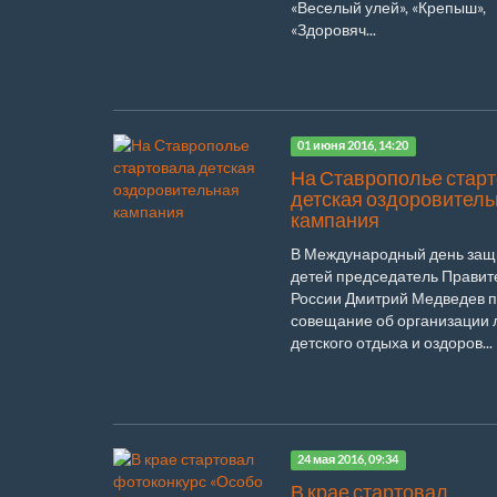
«Веселый улей», «Крепыш»,
«Здоровяч...
01 июня 2016, 14:20
На Ставрополье стар
детская оздоровител
кампания
В Международный день защ
детей председатель Правит
России Дмитрий Медведев 
совещание об организации 
детского отдыха и оздоров...
24 мая 2016, 09:34
В крае стартовал