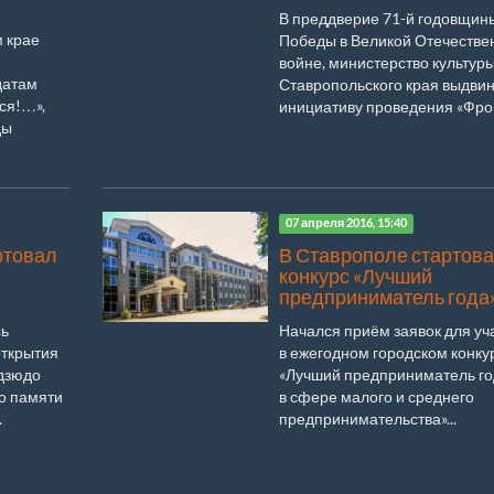
В преддверие 71-й годовщин
м крае
Победы в Великой Отечестве
войне, министерство культур
датам
Ставропольского края выдви
ся!…»,
инициативу проведения «Фрон
ды
07 апреля 2016, 15:40
ртовал
В Ставрополе стартов
конкурс «Лучший
предприниматель года
сь
Начался приём заявок для уч
открытия
в ежегодном городском конку
 дзюдо
«Лучший предприниматель го
о памяти
в сфере малого и среднего
.
предпринимательства»...