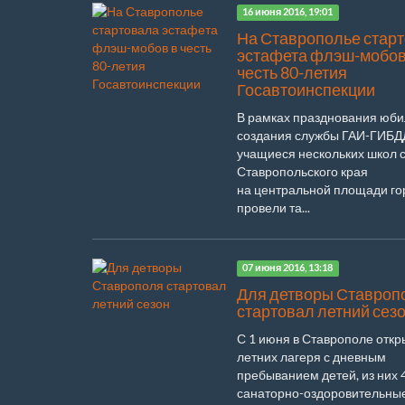
16 июня 2016, 19:01
На Ставрополье стар
эстафета флэш-мобов
честь 80-летия
Госавтоинспекции
В рамках празднования юб
создания службы ГАИ-ГИБД
учащиеся нескольких школ 
Ставропольского края
на центральной площади го
провели та...
07 июня 2016, 13:18
Для детворы Ставроп
стартовал летний сез
С 1 июня в Ставрополе откр
летних лагеря с дневным
пребыванием детей, из них 
санаторно-оздоровительны