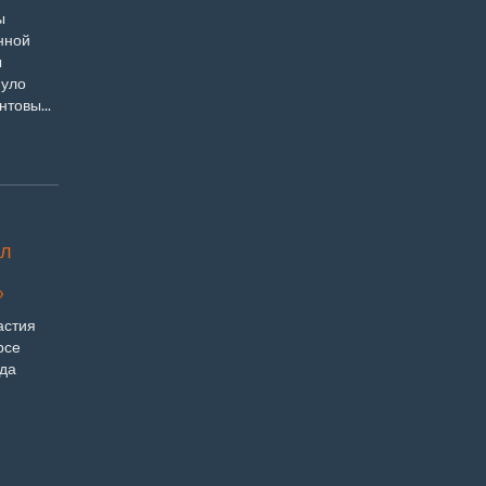
ы
нной
ы
нуло
товы...
ал
»
астия
рсе
да