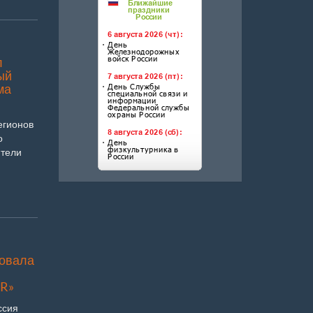
л
ый
ма
егионов
о
ители
товала
R»
ссия