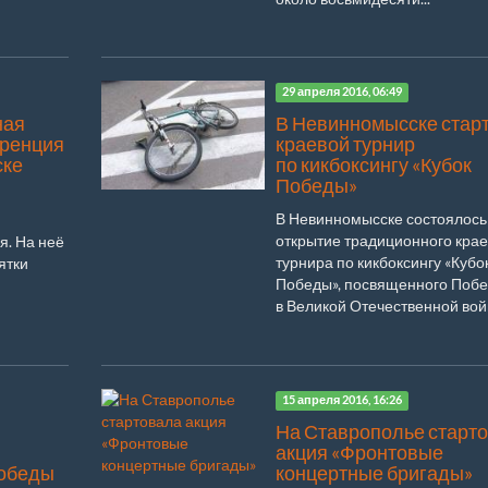
29 апреля 2016, 06:49
ная
В Невинномысске стар
еренция
краевой турнир
ске
по кикбоксингу «Кубок
Победы»
В Невинномысске состоялось
открытие традиционного крае
. На неё
турнира по кикбоксингу «Кубо
ятки
Победы», посвященного Поб
в Великой Отечественной войн
15 апреля 2016, 16:26
На Ставрополье старт
акция «Фронтовые
Победы
концертные бригады»