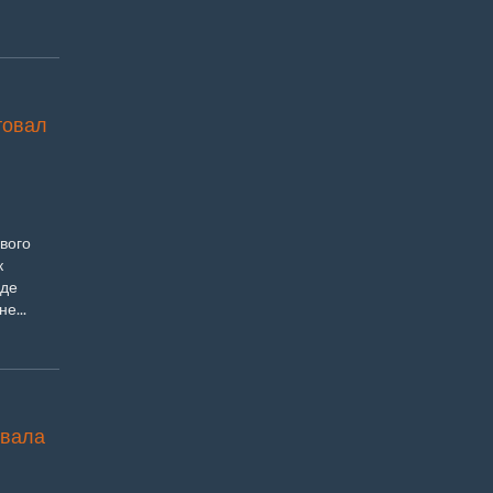
товал
вого
к
еде
е...
овала