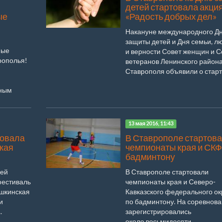
детей стартовала акци
ые
«Радость добрых дел»
Накануне международного Д
защиты детей и Дня семьи, л
ные
и верности Совет женщин и С
рополья!
ветеранов Ленинского район
Ставрополя объявили о старте
нным
13 мая 2016, 11:43
товала
В Ставрополе стартов
кая
чемпионаты края и СКФ
бадминтону
жей
В Ставрополе стартовали
фестиваль
чемпионаты края и Северо-
ишкинская
Кавказского федерального ок
и
по бадминтону. На соревнов
.
зарегистрировались
около восьмидесяти...