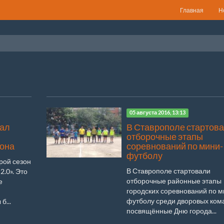
Главная
Н
05 августа 2016, 13:13
вал
В Ставрополе стартов
отборочные этапы
она
соревнований по мини-
футболу
рой сезон
В Ставрополе стартовали
.0». Это
отборочные районные этапы
е
городских соревнований по м
футболу среди дворовых ком
б...
посвящённые Дню города...