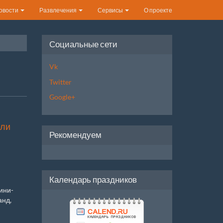
овости
Развлечения
Сервисы
О проекте
Социальные сети
Vk
Twitter
Google+
али
Рекомендуем
Календарь праздников
ини-
анд,