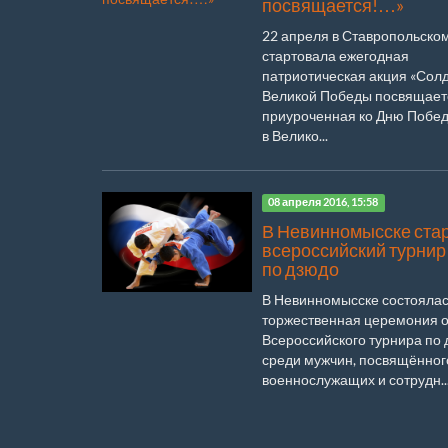
посвящается!…»
22 апреля в Ставропольско
стартовала ежегодная
патриотическая акция «Сол
Великой Победы посвящает
приуроченная ко Дню Побе
в Велико...
08 апреля 2016, 15:58
В Невинномысске ста
всероссийский турнир
по дзюдо
В Невинномысске состояла
торжественная церемония 
Всероссийского турнира по
среди мужчин, посвящённог
военнослужащих и сотрудн..