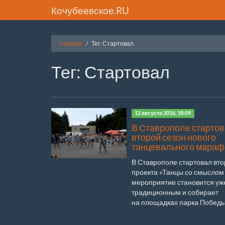
Кочубеевское.RU
Главная
Тег: Стартовал
Тег: Стартовал
12 августа 2016, 18:09
В Ставрополе старто
второй сезон нового
танцевального мараф
В Ставрополе стартовал вто
проекта «Танцы со смыслом 2
мероприятие становится уж
традиционным и собирает
на площадках парка Победы 