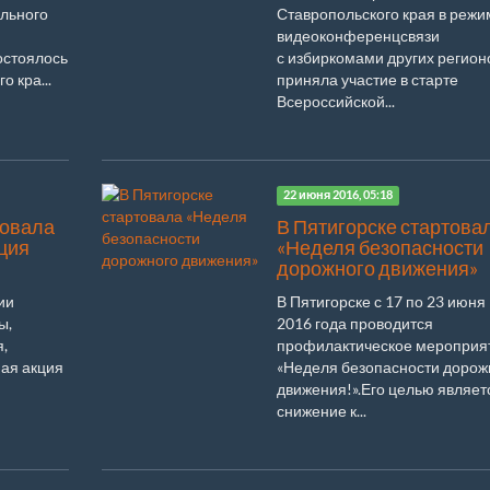
льного
Ставропольского края в режи
видеоконференцсвязи
остоялось
с избиркомами других регион
о кра...
приняла участие в старте
Всероссийской...
22 июня 2016, 05:18
товала
В Пятигорске стартова
ция
«Неделя безопасности
дорожного движения»
ии
В Пятигорске с 17 по 23 июня
ы,
2016 года проводится
,
профилактическое мероприя
ная акция
«Неделя безопасности дорож
движения!».Его целью являет
снижение к...