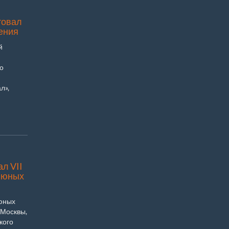
товал
ения
й
о
л»,
л VII
с юных
 юных
 Москвы,
кого