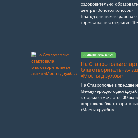
оздоровительно-образовате
центра «Золотой колосок»
Благодарненского района с
торжественное открытие 48-г
22 июня 2016, 07:24
На Ставрополье стар
благотворительная ак
«Мосты дружбы»
На Ставрополье в преддвер
Международного дня Дружб
который отмечается 30 июля
стартовала благотворитель
«Мосты дружбы»...