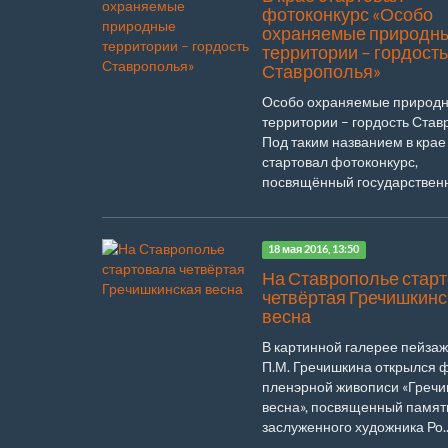
фотоконкурс «Особо
охраняемые природн
территории – гордость
Ставрополья»
Особо охраняемые природ
территории – гордость Став
Под таким названием в крае
стартовал фотоконкурс,
посвящённый государстве
природным...
18 мая 2016, 13:50
На Ставрополье стар
четвёртая Гречишкинс
весна
В картинной галерее пейза
П.М. Гречишкина открылся 
пленэрной живописи «Греч
весна», посвященный памят
заслуженного художника Ро..