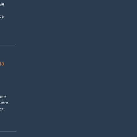
ме
ов
ла
тие
ного
ся