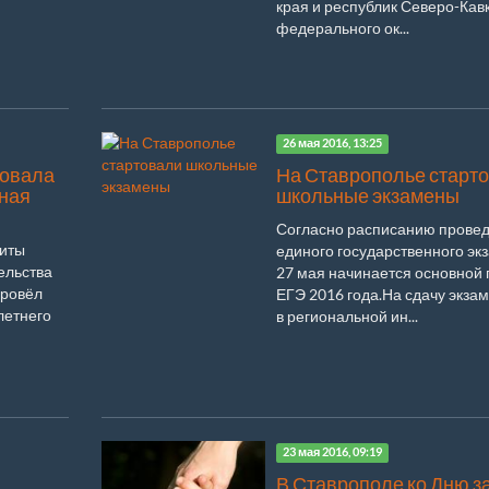
края и республик Северо-Кав
федерального ок...
26 мая 2016, 13:25
товала
На Ставрополье старт
ьная
школьные экзамены
Согласно расписанию прове
иты
единого государственного эк
ельства
27 мая начинается основной
провёл
ЕГЭ 2016 года.На сдачу экза
летнего
в региональной ин...
23 мая 2016, 09:19
В Ставрополе ко Дню 