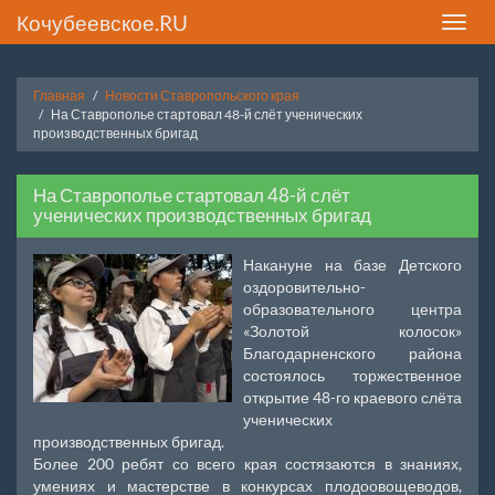
Кочубеевское.RU
Toggle
naviga
Главная
Новости Ставропольского края
На Ставрополье стартовал 48-й слёт ученических
производственных бригад
На Ставрополье стартовал 48-й слёт
ученических производственных бригад
Накануне на базе Детского
оздоровительно-
образовательного центра
«Золотой колосок»
Благодарненского района
состоялось торжественное
открытие 48-го краевого слёта
ученических
производственных бригад.
Более 200 ребят со всего края состязаются в знаниях,
умениях и мастерстве в конкурсах плодоовощеводов,