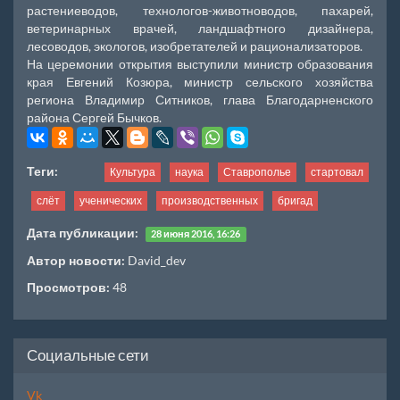
растениеводов, технологов-животноводов, пахарей,
ветеринарных врачей, ландшафтного дизайнера,
лесоводов, экологов, изобретателей и рационализаторов.
На церемонии открытия выступили министр образования
края Евгений Козюра, министр сельского хозяйства
региона Владимир Ситников, глава Благодарненского
района Сергей Бычков.
Теги:
Культура
наука
Ставрополье
стартовал
слёт
ученических
производственных
бригад
Дата публикации:
28 июня 2016, 16:26
Автор новости:
David_dev
Просмотров:
48
Социальные сети
Vk