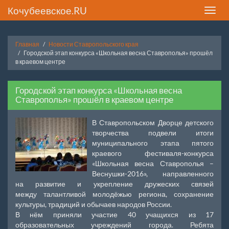
Кочубеевское.RU
Toggle
naviga
Главная
Новости Ставропольского края
Городской этап конкурса «Школьная весна Ставрополья» прошёл
в краевом центре
Городской этап конкурса «Школьная весна
Ставрополья» прошёл в краевом центре
В Ставропольском Дворце детского
творчества подвели итоги
муниципального этапа пятого
краевого фестиваля-конкурса
«Школьная весна Ставрополья –
Веснушки-2016», направленного
на развитие и укрепление дружеских связей
между талантливой молодёжью региона, сохранение
культуры, традиций и обычаев народов России.
В нём приняли участие 40 учащихся из 17
образовательных учреждений города. Ребята