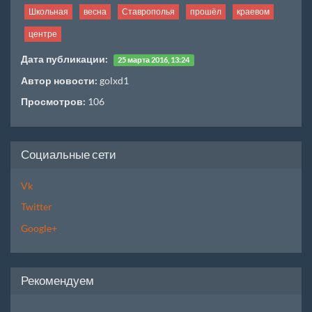
Школьная
весна
Ставрополья
прошёл
краевом
центре
Дата публикации:
25 марта 2016, 13:24
Автор новости:
golxd1
Просмотров:
106
Социальные сети
Vk
Twitter
Google+
Рекомендуем