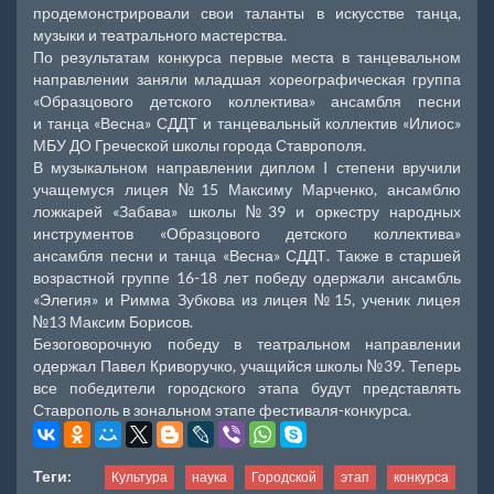
продемонстрировали свои таланты в искусстве танца,
музыки и театрального мастерства.
По результатам конкурса первые места в танцевальном
направлении заняли младшая хореографическая группа
«Образцового детского коллектива» ансамбля песни
и танца «Весна» СДДТ и танцевальный коллектив «Илиос»
МБУ ДО Греческой школы города Ставрополя.
В музыкальном направлении диплом I степени вручили
учащемуся лицея №15 Максиму Марченко, ансамблю
ложкарей «Забава» школы №39 и оркестру народных
инструментов «Образцового детского коллектива»
ансамбля песни и танца «Весна» СДДТ. Также в старшей
возрастной группе 16-18 лет победу одержали ансамбль
«Элегия» и Римма Зубкова из лицея №15, ученик лицея
№13 Максим Борисов.
Безоговорочную победу в театральном направлении
одержал Павел Криворучко, учащийся школы №39. Теперь
все победители городского этапа будут представлять
Ставрополь в зональном этапе фестиваля-конкурса.
Теги:
Культура
наука
Городской
этап
конкурса