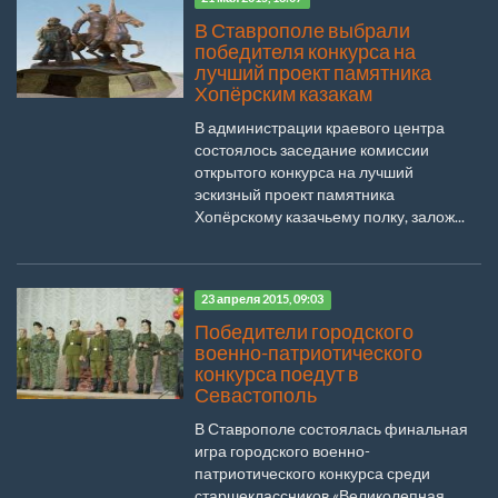
В Ставрополе выбрали
победителя конкурса на
лучший проект памятника
Хопёрским казакам
В администрации краевого центра
состоялось заседание комиссии
открытого конкурса на лучший
эскизный проект памятника
Хопёрскому казачьему полку, залож...
23 апреля 2015, 09:03
Победители городского
военно-патриотического
конкурса поедут в
Севастополь
В Ставрополе состоялась финальная
игра городского военно-
патриотического конкурса среди
старшеклассников «Великолепная