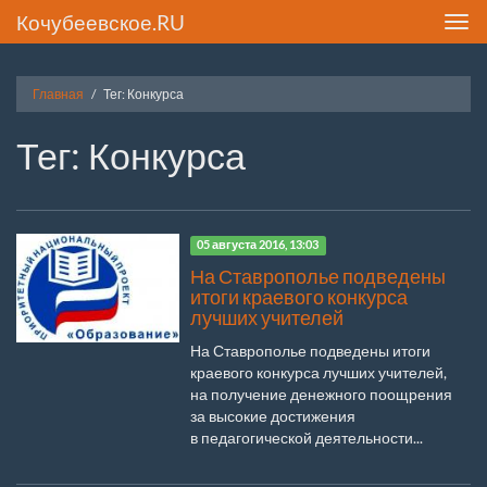
Кочубеевское.RU
Toggl
navig
Главная
Тег: Конкурса
Тег: Конкурса
05 августа 2016, 13:03
На Ставрополье подведены
итоги краевого конкурса
лучших учителей
На Ставрополье подведены итоги
краевого конкурса лучших учителей,
на получение денежного поощрения
за высокие достижения
в педагогической деятельности...