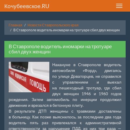
Кочубеевское.RU
Toggle
naviga
Главная
Новости Ставропольского края
В Ставрополе водитель иномарки на тротуаре сбил двух женщин
В Ставрополе водитель иномарки на тротуаре
сбил двух женщин
Накануне в Ставрополе водитель
автомобиля «Форд», двигаясь
по улице Доваторцев, не справился
с управлением и выехал
на пешеходный тротуар, где сбил
двух женщин 1946 и 1960 годов
рождения. Затем автомобиль по инерции продолжил
движение и врезался в бетонную плиту.
В результате ДТП женщины с травмами доставлены
в больницу. Как позже выяснилось, за последние два года
водитель пять раз привлекался к административной
ответственности за нарушение ПДД, из них три раза —