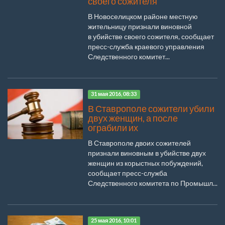
своего сожителя
В Новоселицком районе местную
жительницу признали виновной
в убийстве своего сожителя, сообщает
пресс-служба краевого управления
Следственного комитет...
31 мая 2016, 08:33
В Ставрополе сожители убили
двух женщин, а после
ограбили их
В Ставрополе двоих сожителей
признали виновным в убийстве двух
женщин из корыстных побуждений,
сообщает пресс-служба
Следственного комитета по Промышл...
25 мая 2016, 10:01