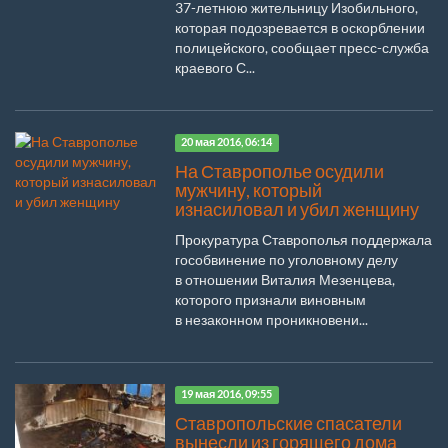
37-летнюю жительницу Изобильного,
которая подозревается в оскорблении
полицейского, сообщает пресс-служба
краевого С...
20 мая 2016, 06:14
На Ставрополье осудили
мужчину, который
изнасиловал и убил женщину
Прокуратура Ставрополья поддержала
гособвинение по уголовному делу
в отношении Виталия Мезенцева,
которого признали виновным
в незаконном проникновени...
19 мая 2016, 09:55
Ставропольские спасатели
вынесли из горящего дома