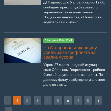
ДТП произошло 5 апреля около 12:00,
сообщает пресс-служба краевого
управления Госавтоинспекции.
По данным ведомства, в Пятигорске
водитель такси «Джил...
01 апреля 2016, 10:47
На Ставрополье женщину
убили из-за конфликта на
свалке мусора
Утром 27 марта на одной из улиц в
селе Обильном Георгиевского района
было обнаружено тело женщины. По
данному факту возбуждено уголовное
дело по стать...
«
1
2
3
4
5
6
7
8
9