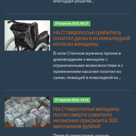
благодаря решётке...
29 апреля 2016, 06:37
На Ставрополье грабитель
похитил деньги из инвалидной
коляски женщины
В селе Степном мужчина проник в
домовладение к женщине с
ограниченными возможностями и с
применением насилия похитил из
сумки, лежащей в инвалидной ко...
27 апреля 2016, 14:24
На Ставрополье женщина
после смерти сожителя
незаконно присвоила 300
миллионов рублей
Первый заместитель города