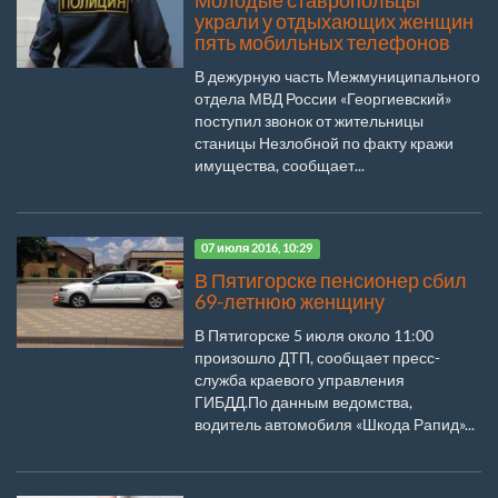
Молодые ставропольцы
украли у отдыхающих женщин
пять мобильных телефонов
В дежурную часть Межмуниципального
отдела МВД России «Георгиевский»
поступил звонок от жительницы
станицы Незлобной по факту кражи
имущества, сообщает...
07 июля 2016, 10:29
В Пятигорске пенсионер сбил
69-летнюю женщину
В Пятигорске 5 июля около 11:00
произошло ДТП, сообщает пресс-
служба краевого управления
ГИБДД.По данным ведомства,
водитель автомобиля «Шкода Рапид»...