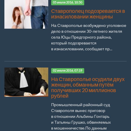
05 июля 2016, 10:50
Ставрополец подозревается в
изнасиловании женщины
На Ставрополье возбуждено уголовное
дело в отношении 30-летнего жителя
села Юцы Предгорного района,
который подозревается
в изнасиловании, сообщает пр...
02 июля 2016, 07:19
На Ставрополье осудили двух
женщин, обманным путём
получивших 20 миллионов
рублей
Промышленный районный суд
Ставрополя вынес приговор
в отношении Альбины Гонтарь
и Татьяны Грушко, обвиняемых
в мошенничестве.По данным