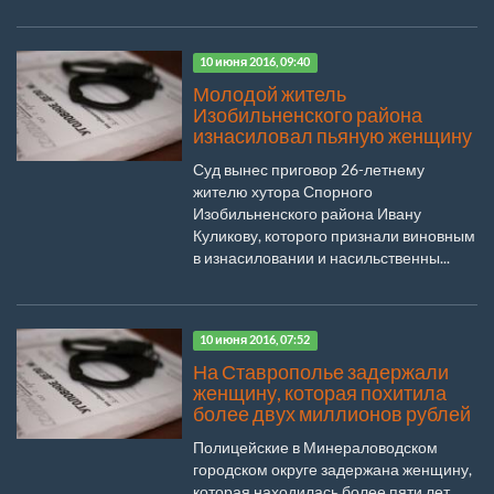
10 июня 2016, 09:40
Молодой житель
Изобильненского района
изнасиловал пьяную женщину
Суд вынес приговор 26-летнему
жителю хутора Спорного
Изобильненского района Ивану
Куликову, которого признали виновным
в изнасиловании и насильственны...
10 июня 2016, 07:52
На Ставрополье задержали
женщину, которая похитила
более двух миллионов рублей
Полицейские в Минераловодском
городском округе задержана женщину,
которая находилась более пяти лет