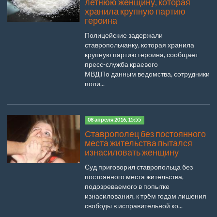
летнюю женщину, которая
хранила крупную партию
героина
Полицейские задержали
ставропольчанку, которая хранила
крупную партию героина, сообщает
пресс-служба краевого
МВД.По данным ведомства, сотрудники
поли...
08 апреля 2016, 15:55
Ставрополец без постоянного
места жительства пытался
изнасиловать женщину
Суд приговорил ставропольца без
постоянного места жительства,
подозреваемого в попытке
изнасилования, к трём годам лишения
свободы в исправительной ко...