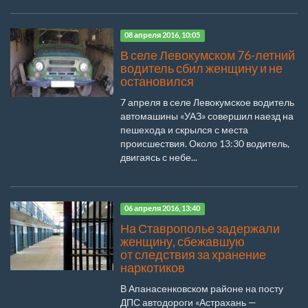
08 апреля 2016, 10:05
В селе Левокумском 76-летний
водитель сбил женщину и не
остановился
7 апреля в селе Левокумское водитель
автомашины «УАЗ» совершил наезд на
пешехода и скрылся с места
происшествия. Около 13:30 водитель,
двигаясь с небе...
06 апреля 2016, 13:40
На Ставрополье задержали
женщину, сбежавшую
от следствия за хранение
наркотиков
В Апанасенковском районе на посту
ДПС автодороги «Астрахань —