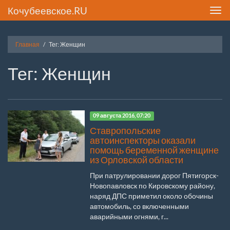
Кочубеевское.RU
Toggl
navig
Главная
Тег: Женщин
Тег: Женщин
09 августа 2016, 07:20
Ставропольские
автоинспекторы оказали
помощь беременной женщине
из Орловской области
При патрулировании дорог Пятигорск-
Новопавловск по Кировскому району,
наряд ДПС приметил около обочины
автомобиль, со включенными
аварийными огнями, г...