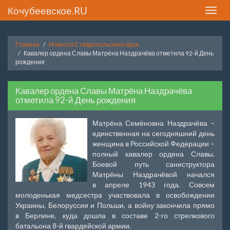
Кочубеевское.RU
Toggle
naviga
Главная
Новости Ставропольского края
Кавалер ордена Славы Матрёна Наздрачёва отметила 92-й День
рождения
Кавалер ордена Славы Матрёна Наздрачёва
отметила 92-й День рождения
Матрёна Семёновна Наздрачёва –
единственная на сегодняшний день
женщина в Российской Федерации –
полный кавалер ордена Славы.
Боевой путь саниструктора
Матрёны Наздрачёвой начался
в апреле 1943 года. Совсем
молоденькая медсестра участвовала в освобождении
Украины, Белоруссии и Польши, а войну закончила прямо
в Берлине, куда дошла в составе 2-го стрелкового
батальона 8-й гвардейской армии.