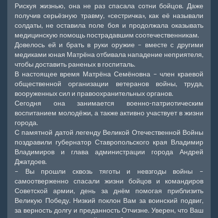
Рискуя жизнью, она не раз спасала сотни бойцов. Даже
получив серьёзную травму, «сестричка», как её называли
солдаты, не оставила поле боя и продолжала оказывать
медицинскую помощь пострадавшим соотечественникам.
Довелось ей и брать в руки оружие – вместе с другими
медиками юная Матрёна отбивала нападение неприятеля,
чтобы доставить раненых в госпиталь.
В настоящее время Матрёна Семёновна – член краевой
общественной организации ветеранов войны, труда,
вооруженных сил и правоохранительных органов.
Сегодня она занимается военно-патриотическим
воспитанием молодёжи, а также активно участвует в жизни
города.
С памятной датой легенду Великой Отечественной Войны
поздравили губернатор Ставропольского края Владимир
Владимиров и глава администрации города Андрей
Джатдоев.
– Вы прошли сквозь тяготы и невзгоды войны –
самоотверженно спасали жизни бойцов и командиров
Советской армии, день за днём помогая приблизить
Великую Победу. Низкий поклон Вам за воинский подвиг,
за верность долгу и преданность Отчизне. Уверен, что Ваш