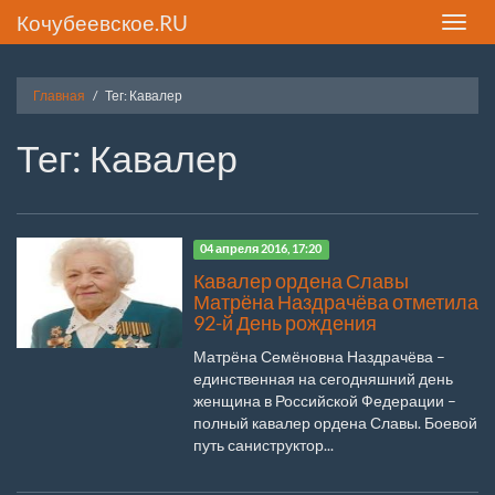
Кочубеевское.RU
Toggle
naviga
Главная
Тег: Кавалер
Тег: Кавалер
04 апреля 2016, 17:20
Кавалер ордена Славы
Матрёна Наздрачёва отметила
92-й День рождения
Матрёна Семёновна Наздрачёва –
единственная на сегодняшний день
женщина в Российской Федерации –
полный кавалер ордена Славы. Боевой
путь саниструктор...