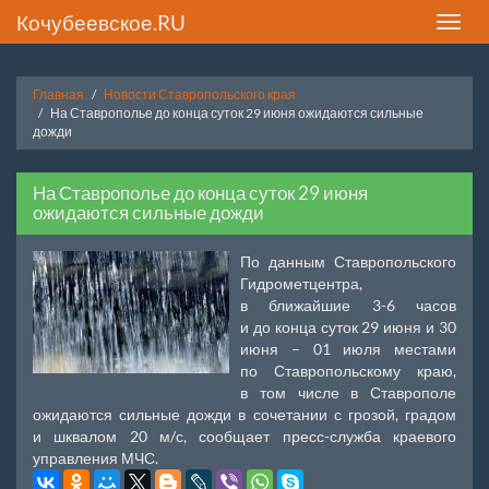
Кочубеевское.RU
Toggle
naviga
Главная
Новости Ставропольского края
На Ставрополье до конца суток 29 июня ожидаются сильные
дожди
На Ставрополье до конца суток 29 июня
ожидаются сильные дожди
По данным Ставропольского
Гидрометцентра,
в ближайшие 3-6 часов
и до конца суток 29 июня и 30
июня – 01 июля местами
по Ставропольскому краю,
в том числе в Ставрополе
ожидаются сильные дожди в сочетании с грозой, градом
и шквалом 20 м/с, сообщает пресс-служба краевого
управления МЧС.