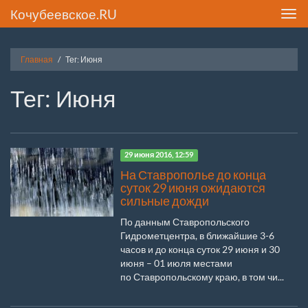
Кочубеевское.RU
Toggl
navig
Главная
Тег: Июня
Тег: Июня
29 июня 2016, 12:59
На Ставрополье до конца
суток 29 июня ожидаются
сильные дожди
По данным Ставропольского
Гидрометцентра, в ближайшие 3-6
часов и до конца суток 29 июня и 30
июня – 01 июля местами
по Ставропольскому краю, в том чи...