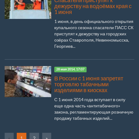
Спасатели приступят к
дежурству на водоёмах края с
1 июня
1 июня, в день официального открытия
купального сезона спасатели ПАСС СК
приступят к дежурству на городских
озёрах Ставрополя, Невинномысска,
Георгиев...
28 мая 2014, 17:07
В России с 1 июня запретят
торговлю табачными
изделиями в киосках
С 1 июня 2014 года вступает в силу
еще одна часть «антитабачного»
закона, регламентирующая розничную
продажу табачных изделий...
«
1
2
»