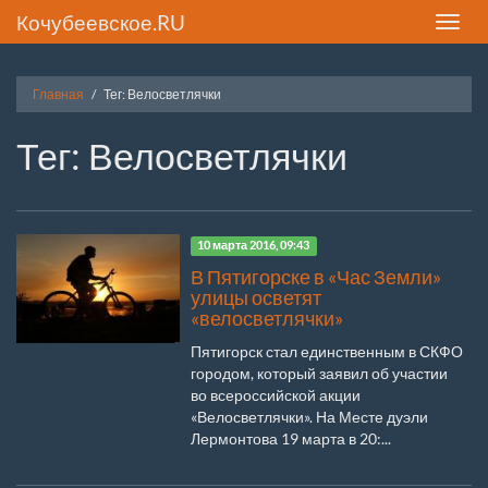
Кочубеевское.RU
Toggle
naviga
Главная
Тег: Велосветлячки
Тег: Велосветлячки
10 марта 2016, 09:43
В Пятигорске в «Час Земли»
улицы осветят
«велосветлячки»
Пятигорск стал единственным в СКФО
городом, который заявил об участии
во всероссийской акции
«Велосветлячки». На Месте дуэли
Лермонтова 19 марта в 20:...