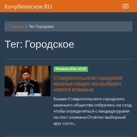
Кочубеевское.RU
Toggle
naviga
Главная
Тег: Городское
Тег: Городское
04 июля 2016, 10:28
Ставропольское городское
казачье общество выберет
нового атамана
Казаки Ставропольского городского
казачьего общества собрались на сход,
чтобы определиться с кандидатурами
на пост атамана.Отчётно-выборный
круг состо...