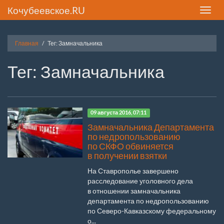
Кочубеевское.RU
Toggle
naviga
Главная
Тег: Замначальника
Тег: Замначальника
09 августа 2016, 07:11
Замначальника Департамента
по недропользованию
по СКФО обвиняется
в получении взятки
На Ставрополье завершено
расследование уголовного дела
в отношении замначальника
департамента по недропользованию
по Северо-Кавказскому федеральному
о...