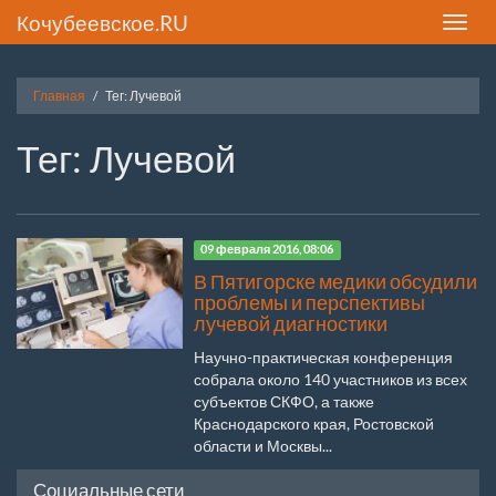
Кочубеевское.RU
Toggle
naviga
Главная
Тег: Лучевой
Тег: Лучевой
09 февраля 2016, 08:06
В Пятигорске медики обсудили
проблемы и перспективы
лучевой диагностики
Научно-практическая конференция
собрала около 140 участников из всех
субъектов СКФО, а также
Краснодарского края, Ростовской
области и Москвы...
Социальные сети