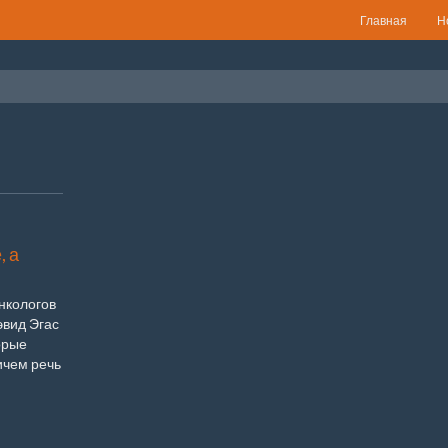
Главная
Н
, а
нкологов
вид Эгас
орые
ичем речь