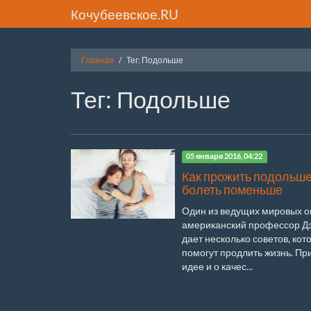
Кочубеевское.RU
Главная
Тег: Подольше
Тег: Подольше
05 января 2016, 04:22
Как прожить подольше
болеть поменьше
Один из ведущих мировых о
американский профессор Дэ
дает несколько советов, кот
помогут продлить жизнь. Пр
идее и о качес...