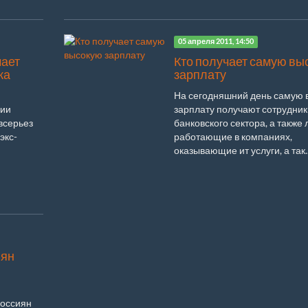
05 апреля 2011, 14:50
ает
Кто получает самую вы
жа
зарплату
На сегодняшний день самую 
рии
зарплату получают сотрудник
всерьез
банковского сектора, а также 
экс-
работающие в компаниях,
оказывающие ит услуги, а так..
иян
россиян