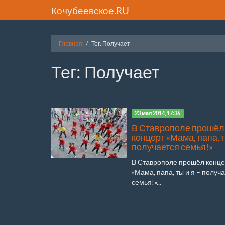
Кочубеевское.RU
Главная
Тег: Получает
Тег: Получает
23 мая 2014, 17:36
В Ставрополе прошёл
концерт «Мама, папа, т
получается семья!»
В Ставрополе прошёл конце
«Мама, папа, ты и я – получ
семья!»...