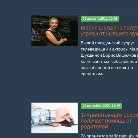
03 августа 2011, 10:08
Мария Шукшина получ
угрозы от бывшего му
Былой гражданский супруг
телеведущей и актрисы Ма
Шукшиной Борис Вишняков 
хочет заняться собственной 
возлюбленной не лишь по
средствам...
15 сентября 2010, 12:19
1/4 работающих росс
получает помощь от
родителей
26 процентов работающих 