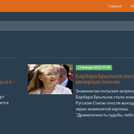
Главная
Н
11 января 2012, 07:46
Барбара Брыльска пол
ы и я –
мизерную пенсию
Знаменитая польская актрис
рт
Барбара Брыльска стала зна
ается
Русском Союзе опосля выход
экран знаменитой картины
"Драматичность судьбы, либо 