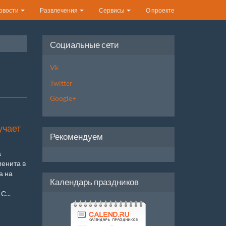
овости
Развлечения
Сервисы
О проекте
Социальные сети
Vk
Twitter
Google+
учает
Рекомендуем
а
менита в
а на
Календарь праздников
С...