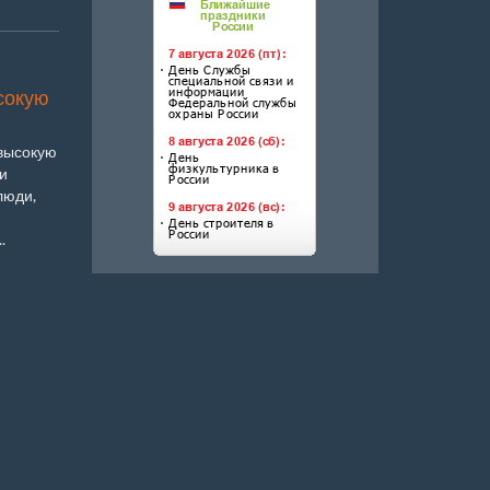
сокую
высокую
и
люди,
.