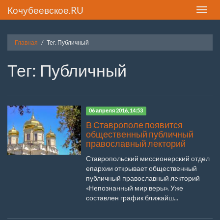
Кочубеевское.RU
Toggle
naviga
Главная
Тег: Публичный
Тег: Публичный
06 апреля 2016, 14:53
В Ставрополе появится
общественный публичный
православный лекторий
Ставропольский миссионерский отдел
епархии открывает общественный
публичный православный лекторий
«Непознанный мир веры». Уже
составлен график ближайш...