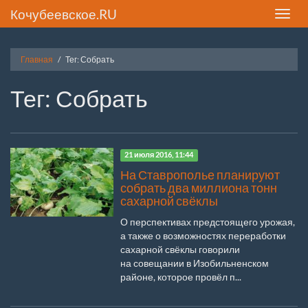
Кочубеевское.RU
Toggle
naviga
Главная
Тег: Собрать
Тег: Собрать
21 июля 2016, 11:44
На Ставрополье планируют
собрать два миллиона тонн
сахарной свёклы
О перспективах предстоящего урожая,
а также о возможностях переработки
сахарной свёклы говорили
на совещании в Изобильненском
районе, которое провёл п...