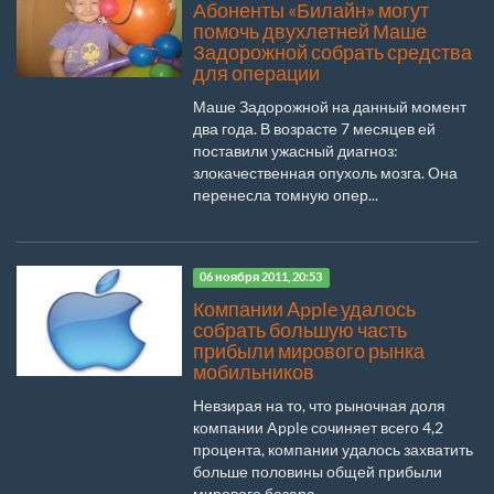
Абоненты «Билайн» могут
помочь двухлетней Маше
Задорожной собрать средства
для операции
Маше Задорожной на данный момент
два года. В возрасте 7 месяцев ей
поставили ужасный диагноз:
злокачественная опухоль мозга. Она
перенесла томную опер...
06 ноября 2011, 20:53
Компании Apple удалось
собрать большую часть
прибыли мирового рынка
мобильников
Невзирая на то, что рыночная доля
компании Apple сочиняет всего 4,2
процента, компании удалось захватить
больше половины общей прибыли
мирового базара...