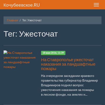
Кочубеевское.RU
Toggle
naviga
Главная
Тег: Ужесточат
Тег: Ужесточат
18 мая 2016, 11:39
На Ставрополье ужесточат
наказания за ландшафтные
пожары
На очередном заседании краевого
правительства губернатор Владимир
Владимиров поднял вопрос
ужесточения наказания за пожары
в лесном фонде, на землях н...