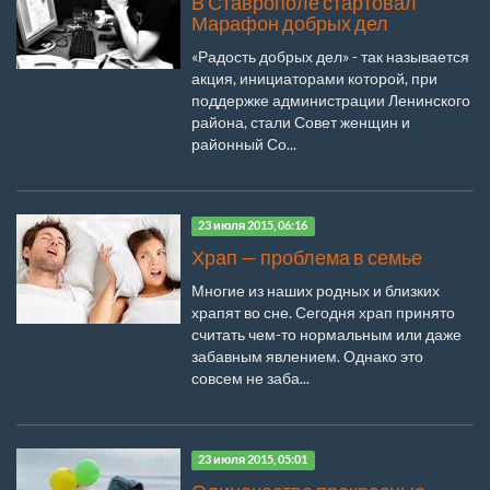
В Ставрополе стартовал
Марафон добрых дел
«Радость добрых дел» - так называется
акция, инициаторами которой, при
поддержке администрации Ленинского
района, стали Совет женщин и
районный Со...
23 июля 2015, 06:16
Храп — проблема в семье
Многие из наших родных и близких
храпят во сне. Сегодня храп принято
считать чем-то нормальным или даже
забавным явлением. Однако это
совсем не заба...
23 июля 2015, 05:01