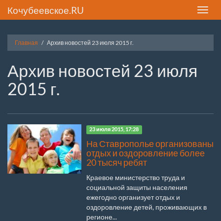
Кочубеевское.RU
Toggle
naviga
Главная
Архив новостей 23 июля 2015 г.
Архив новостей 23 июля
2015 г.
23 июля 2015, 17:28
На Ставрополье организованы
отдых и оздоровление более
20 тысяч ребят
Краевое министерство труда и
социальной защиты населения
ежегодно организует отдых и
оздоровление детей, проживающих в
регионе...