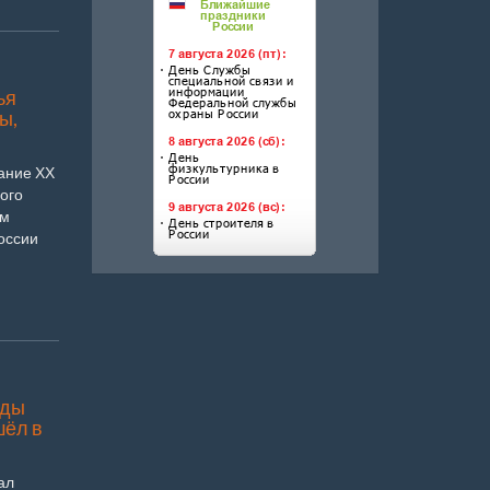
ья
ы,
ание ХХ
ого
ём
оссии
ады
шёл в
ал