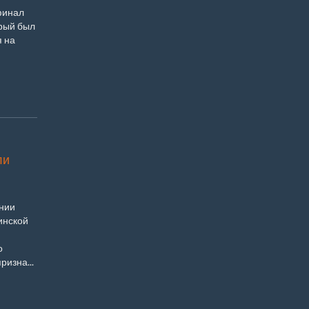
финал
орый был
я на
ли
ении
инской
о
ризна...