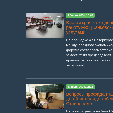
17 июня 2016, 16:40
Власти края хотят до
работу МФЦ банковск
услугами
На площадке ХХ Петербургс
международного экономиче
форума состоялась встреча
заместителя председателя
правительства края – минис
экономиче...
17 июня 2016, 16:12
Вопросы профадапта
детей-инвалидов обсу
Ставрополе
В краевом центре на базе С