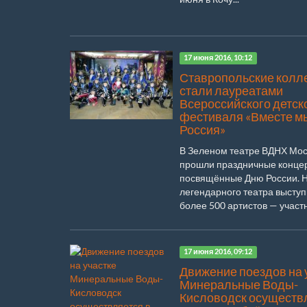
17 июня 2016, 10:12
Ставропольские колл
стали лауреатами
Всероссийского детск
фестиваля «Вместе м
Россия»
В Зеленом театре ВДНХ Мо
прошли праздничные конце
посвящённые Дню России. Н
легендарного театра высту
более 500 артистов — участни
17 июня 2016, 09:12
Движение поездов на 
Минеральные Воды-
Кисловодск осуществ