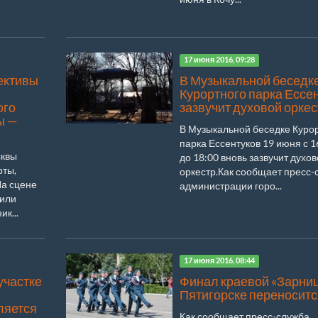
17 июня 2016, 09:28
ективы
В Музыкальной беседк
Курортного парка Ессе
ого
зазвучит духовой оркес
ы —
В Музыкальной беседке Куро
парка Ессентуков 19 июня с 1
сквы
до 18:00 вновь зазвучит духо
рты,
оркестр.Как сообщает пресс-
а сцене
администрации горо...
пили
к...
17 июня 2016, 08:44
участке
Финал краевой «Зарниц
Пятигорске переноситс
ляется
Как сообщает пресс-служба