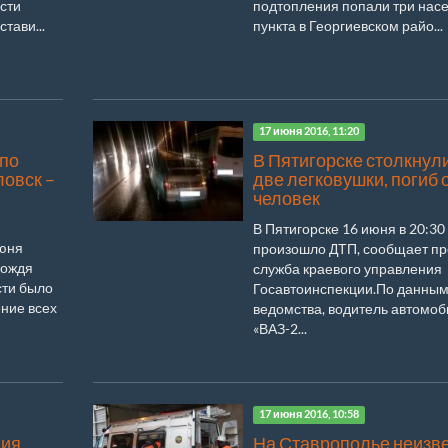
сти
подтопления попали три нас
тави...
пункта в Георгиевском райо...
17 июня 2016, 11:20
 по
В Пятигорске столкнул
овск –
две легковушки, погиб 
»
человек
В Пятигорске 16 июня в 20:30
июня
произошло ДТП, сообщает пр
дождя
служба краевого управления
сти было
Госавтоинспекции.По данны
ние всех
ведомства, водитель автомо
«ВАЗ-2...
17 июня 2016, 10:58
ния
На Ставрополье неизв