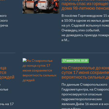
т
парень спас из горящег
дома 98-летнюю пенси
кого
В посёлке Горячеводском 15
ского
в 10:00 в одном из жилых дом
треча
на ул. Садовой вспыхнул пожа
Очевидец этих событий,
не дожидаясь приезда пожар
и М...
17 июня 2016, 10:28
нца
На Ставрополье до кон
тся
суток 17 июня сохраняе
 дождей
вероятность сильных 
о
По данным Ставропольского
полье
Гидрометцентра, на Ставроп
прогнозируются опасные
гидрометеорологические
очь на 17
явления.Днём 16 июня и в ноч
июня в Кочу...