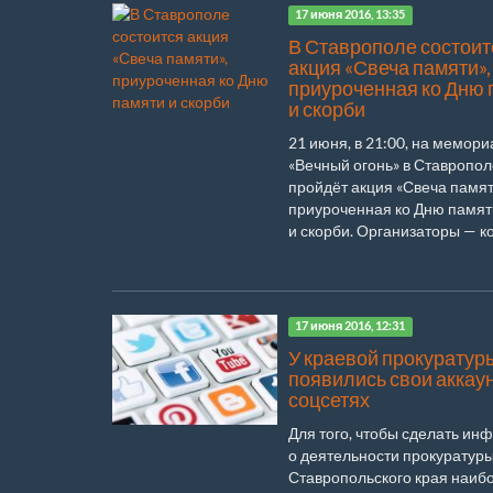
17 июня 2016, 13:35
В Ставрополе состоит
акция «Свеча памяти»,
приуроченная ко Дню 
и скорби
21 июня, в 21:00, на мемор
«Вечный огонь» в Ставропол
пройдёт акция «Свеча памят
приуроченная ко Дню памят
и скорби. Организаторы — ком
17 июня 2016, 12:31
У краевой прокуратур
появились свои аккау
соцсетях
Для того, чтобы сделать и
о деятельности прокуратур
Ставропольского края наиб