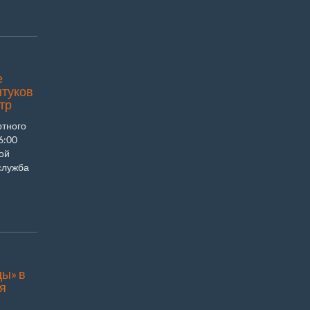
е
нтуков
тр
ртного
6:00
вой
служба
ы» в
я