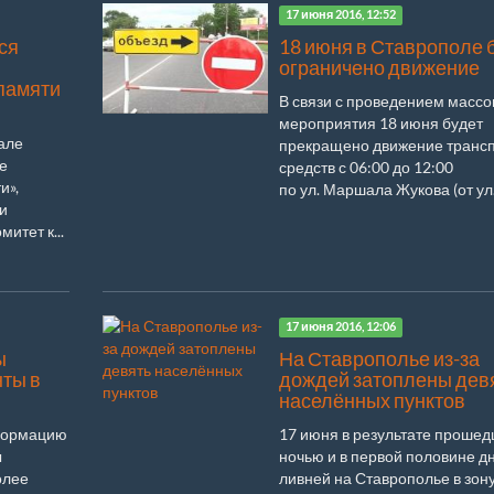
17 июня 2016, 12:52
ся
18 июня в Ставрополе 
ограничено движение
памяти
В связи с проведением массо
мероприятия 18 июня будет
иале
прекращено движение транс
е
средств с 06:00 до 12:00
и»,
по ул. Маршала Жукова (от ул.
и
итет к...
17 июня 2016, 12:06
ы
На Ставрополье из-за
нты в
дождей затоплены дев
населённых пунктов
нформацию
17 июня в результате проше
ы
ночью и в первой половине д
олее
ливней на Ставрополье в зон