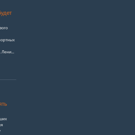
будет
вого
портных
 Лени...
ять
дших
ня
у