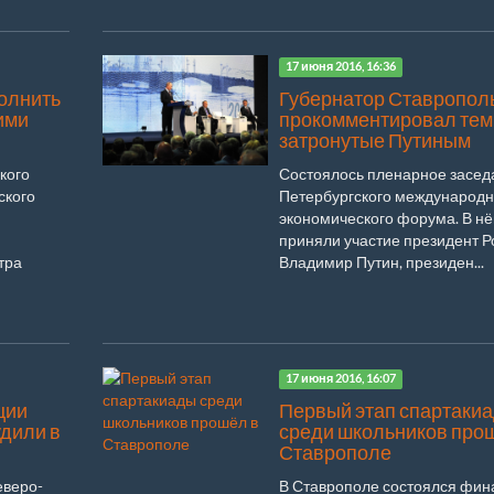
17 июня 2016, 16:36
полнить
Губернатор Ставропол
ими
прокомментировал тем
затронутые Путиным
кого
Состоялось пленарное засед
ского
Петербургского международн
экономического форума. В н
приняли участие президент Р
тра
Владимир Путин, президен...
17 июня 2016, 16:07
ции
Первый этап спартаки
дили в
среди школьников про
Ставрополе
еверо-
В Ставрополе состоялся фин