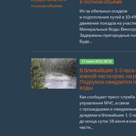
в полном объёме
Из-за обильных осадков
и подтопления путей в 10:49
движение поездов на участк
Минеральные Воды-Виногр
Задержаны пригородные по
Буде...
17 июня 2016, 08:16
В ближайшие 1-3 часа 
южной части края, на 
Подкумок ожидается 
воды
Как сообщает пресс-служба
управления МЧС, в связи
с прошедшими и ожидаемы
дождями в ближайшие 1-3 ч
до конца суток 18 июня в ю
части...