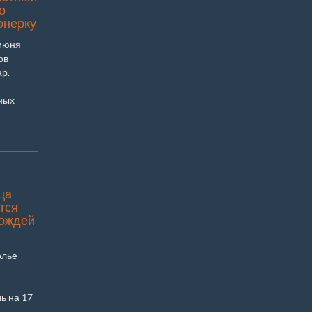
о
онерку
 июня
ов
р.
ных
ца
тся
дождей
олье
ь на 17