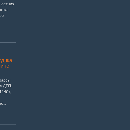
 летних
тока.
ые
вушка
чине
рассы
е ДТП.
1140»,
...