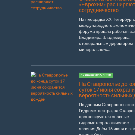
«Еврохим» расширяю
сотрудничество
На площадке ХХ Петербургс
международного экономиче
форума прошла рабочая вс
Владимира Владимирова
с генеральным директором
минерально-х...
17 июня 2016, 10:28
На Ставрополье до ко
суток 17 июня сохрани
вероятность сильных
По данным Ставропольског
Гидрометцентра, на Ставро
прогнозируются опасные
гидрометеорологические
явления.Днём 16 июня и в н
июня в Кочу...