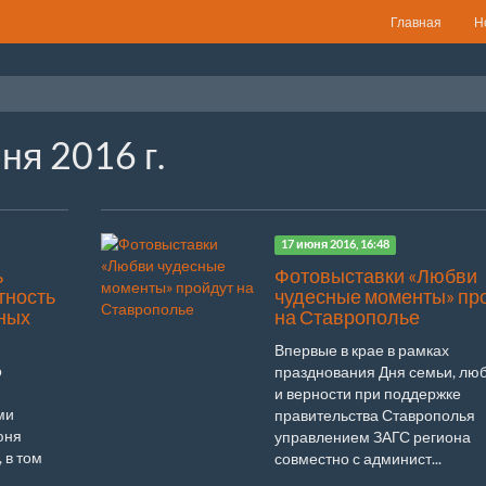
Главная
Н
ня 2016 г.
17 июня 2016, 16:48
ь
Фотовыставки «Любви
тность
чудесные моменты» пр
ных
на Ставрополье
Впервые в крае в рамках
о
празднования Дня семьи, лю
и верности при поддержке
ми
правительства Ставрополья
юня
управлением ЗАГС региона
 в том
совместно с админист...