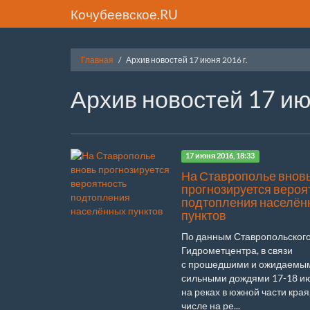
Кочубеевское.RU
Главная
Архив новостей 17 июня 2016 г.
Архив новостей 17 ию
17 июня 2016, 18:33
На Ставрополье внов
прогнозируется вероя
подтопления населён
пунктов
По данным Ставропольског
Гидрометцентра, в связи
с прошедшими и ожидаемы
сильными дождями 17-18 и
на реках в южной части края,
числе на ре...