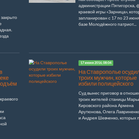
администрации Пятигорска, 
краевой игры «Зарница», кот
 закрыто
запланирован с 17 по 23 июн
е
базе Молодёжного патриот...
адная.
езда
17 июня 2016, 08:04
в
На Ставрополье осуди
реке
троих мужчин, которые
подъём
избили полицейского
Суд вынес приговор в отнош
 краевого
троих жителей станицы Марь
Кировского района Армена
ми
Арутюнова, Олега Лавриненк
аса
и Андрея Шевченко, которых п
жной