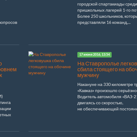
городской спартакиады среди
пришкольных лагерей 1-го по
Более 250 школьников, котор
вопросов
представляли 16 команд,...
17 июня 2016, 13:54
о
На Ставрополье легко
ровнем
сбила стоящего на обо
х
мужчину
Накануне на 330 километре т
«Кавказ» произошло серьёзно
И)
Водитель автомобиля «ВАЗ-2
йтинга
двигаясь со скоростью,
рации
не обеспечивающей постоянно
етных